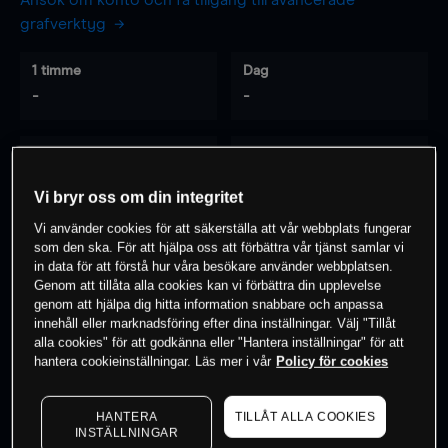
Ansök om konto och få tillgång till avancerade
grafverktyg
1 timme
Dag
-
-
7 dagar
30 dagar
-
-
Vi bryr oss om din integritet
Vi använder cookies för att säkerställa att vår webbplats fungerar
som den ska. För att hjälpa oss att förbättra vår tjänst samlar vi
0
% av kunderna har en
position i detta
in data för att förstå hur våra besökare använder webbplatsen.
Genom att tillåta alla cookies kan vi förbättra din upplevelse
instrument
genom att hjälpa dig hitta information snabbare och anpassa
innehåll eller marknadsföring efter dina inställningar. Välj "Tillåt
alla cookies" för att godkänna eller "Hantera inställningar" för att
Börja handla
hantera cookieinställningar. Läs mer i vår
Policy för cookies
HANTERA
TILLÅT ALLA COOKIES
INSTÄLLNINGAR