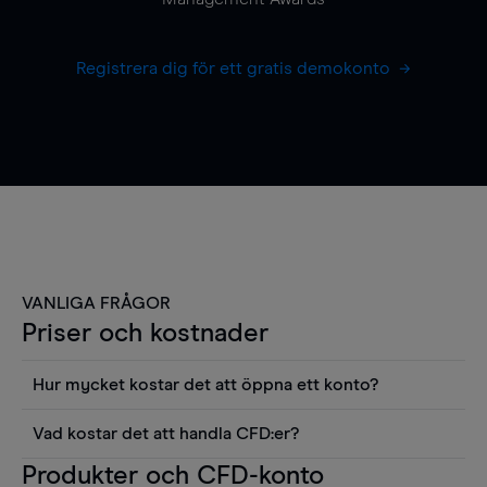
Registrera dig för ett gratis demokonto
VANLIGA FRÅGOR
Priser och kostnader
Hur mycket kostar det att öppna ett konto?
Det finns ingen kostnad för att öppna ett
Vad kostar det att handla CFD:er?
livekonto. Du kan också visa våra priser och
Det är en rad kostnader att tänka på när man
Produkter och CFD-konto
använda sådana verktyg som diagram, Reuters