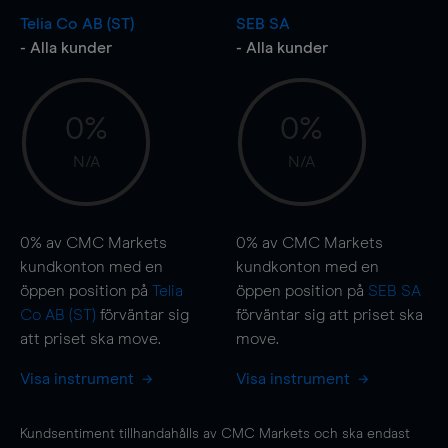
Telia Co AB (ST)
SEB SA
- Alla kunder
- Alla kunder
0%
0%
N/A
N/A
0%
av CMC Markets
0%
av CMC Markets
kundkonton med en
kundkonton med en
öppen position på
Telia
öppen position på
SEB SA
Co AB (ST)
förväntar sig
förväntar sig att priset ska
att priset ska
move
.
move
.
Visa instrument
Visa instrument
Kundsentiment tillhandahålls av CMC Markets och ska endast