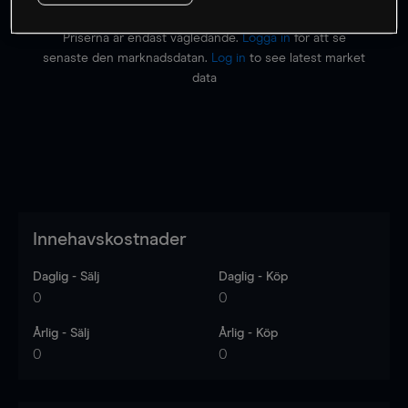
Priserna är endast vägledande.
Logga in
för att se
senaste den marknadsdatan.
Log in
to see latest market
data
Innehavskostnader
Daglig - Sälj
Daglig - Köp
0
0
Årlig - Sälj
Årlig - Köp
0
0