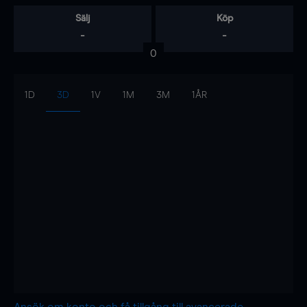
Sälj
Köp
-
-
0
1D
3D
1V
1M
3M
1ÅR