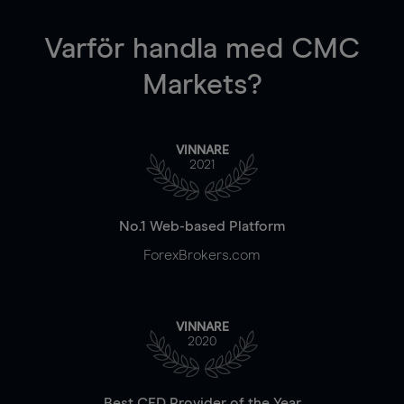
Varför handla
med CMC
Markets?
VINNARE
2021
No.1 Web-based Platform
ForexBrokers.com
VINNARE
2020
Best CFD Provider of the Year