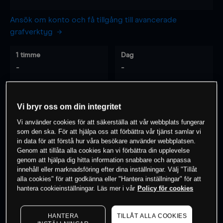
Ansök om konto och få tillgång till avancerade
grafverktyg
1 timme
Dag
-
-
7 dagar
30 dagar
Vi bryr oss om din integritet
-
-
Vi använder cookies för att säkerställa att vår webbplats fungerar
som den ska. För att hjälpa oss att förbättra vår tjänst samlar vi
in data för att förstå hur våra besökare använder webbplatsen.
Genom att tillåta alla cookies kan vi förbättra din upplevelse
0
% av kunderna har en
position i detta
genom att hjälpa dig hitta information snabbare och anpassa
instrument
innehåll eller marknadsföring efter dina inställningar. Välj "Tillåt
alla cookies" för att godkänna eller "Hantera inställningar" för att
hantera cookieinställningar. Läs mer i vår
Policy för cookies
Börja handla
HANTERA
TILLÅT ALLA COOKIES