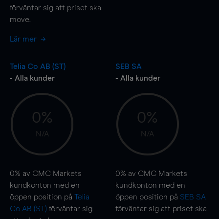
förväntar sig att priset ska
move
.
Lär mer
Telia Co AB (ST)
SEB SA
- Alla kunder
- Alla kunder
0%
0%
N/A
N/A
0%
av CMC Markets
0%
av CMC Markets
kundkonton med en
kundkonton med en
öppen position på
Telia
öppen position på
SEB SA
Co AB (ST)
förväntar sig
förväntar sig att priset ska