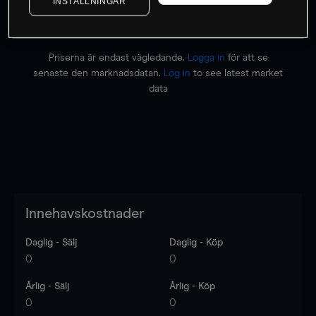
INSTÄLLNINGAR
Priserna är endast vägledande.
Logga in
för att se
senaste den marknadsdatan.
Log in
to see latest market
data
Innehavskostnader
Daglig - Sälj
Daglig - Köp
0
0
Årlig - Sälj
Årlig - Köp
0
0