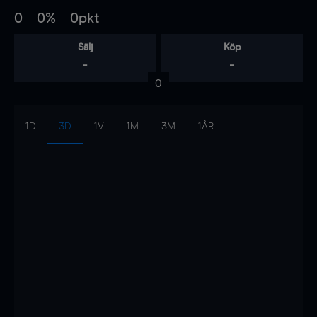
0
0%
0pkt
Sälj
Köp
-
-
0
1D
3D
1V
1M
3M
1ÅR