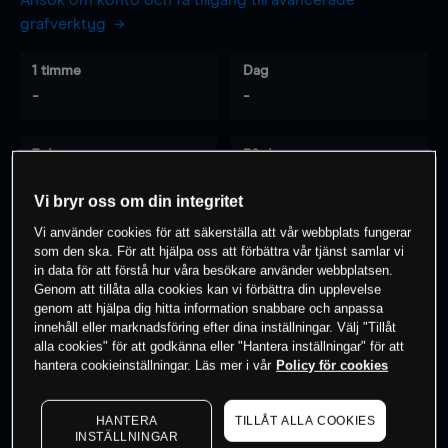
Ansök om konto och få tillgång till avancerade
grafverktyg
1 timme
Dag
-
-
7 dagar
30 dagar
-
-
Vi bryr oss om din integritet
Vi använder cookies för att säkerställa att vår webbplats fungerar
som den ska. För att hjälpa oss att förbättra vår tjänst samlar vi
0
% av kunderna har en
position i detta
in data för att förstå hur våra besökare använder webbplatsen.
Genom att tillåta alla cookies kan vi förbättra din upplevelse
instrument
genom att hjälpa dig hitta information snabbare och anpassa
innehåll eller marknadsföring efter dina inställningar. Välj "Tillåt
alla cookies" för att godkänna eller "Hantera inställningar" för att
Börja handla
hantera cookieinställningar. Läs mer i vår
Policy för cookies
HANTERA
TILLÅT ALLA COOKIES
INSTÄLLNINGAR