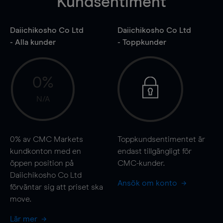
Kundsentiment
Daiichikosho Co Ltd
Daiichikosho Co Ltd
- Alla kunder
- Toppkunder
0%
N/A
0%
av CMC Markets
Toppkundsentimentet är
kundkonton med en
endast tillgängligt för
öppen position på
CMC-kunder.
Daiichikosho Co Ltd
Ansök om konto
förväntar sig att priset ska
move
.
Lär mer