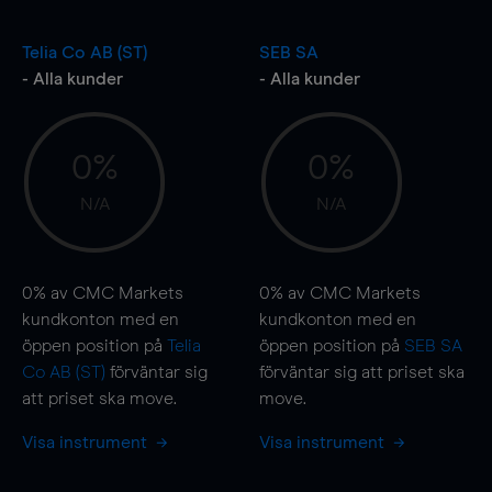
Telia Co AB (ST)
SEB SA
- Alla kunder
- Alla kunder
0%
0%
N/A
N/A
0%
av CMC Markets
0%
av CMC Markets
kundkonton med en
kundkonton med en
öppen position på
Telia
öppen position på
SEB SA
Co AB (ST)
förväntar sig
förväntar sig att priset ska
att priset ska
move
.
move
.
Visa instrument
Visa instrument