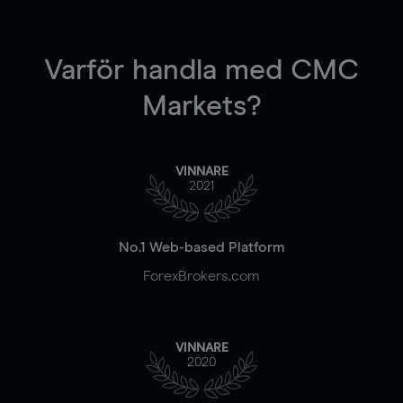
Varför handla
med CMC
Markets?
VINNARE
2021
No.1 Web-based Platform
ForexBrokers.com
VINNARE
2020