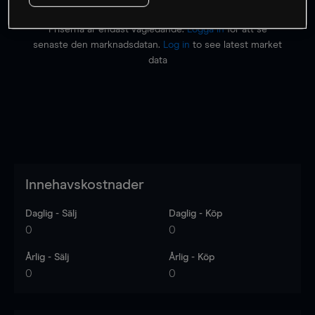
Priserna är endast vägledande.
Logga in
för att se
senaste den marknadsdatan.
Log in
to see latest market
data
Innehavskostnader
Daglig - Sälj
Daglig - Köp
0
0
Årlig - Sälj
Årlig - Köp
0
0