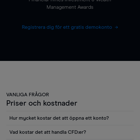
Management Awards
Registrera dig för ett gratis demokonto
VANLIGA FRÅGOR
Priser och kostnader
Hur mycket kostar det att öppna ett konto?
Det finns ingen kostnad för att öppna ett
Vad kostar det att handla CFD:er?
livekonto. Du kan också visa våra priser och