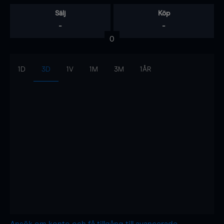
Sälj
Köp
-
-
0
1D
3D
1V
1M
3M
1ÅR