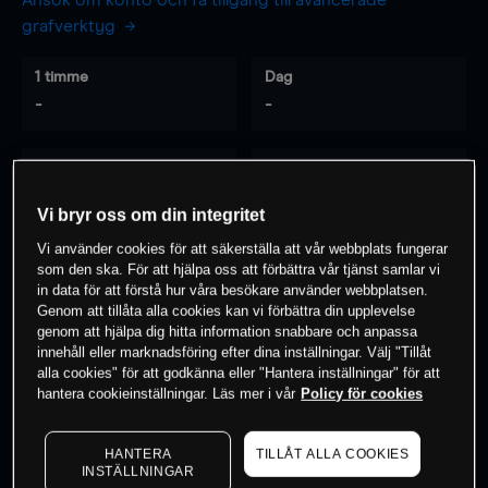
Ansök om konto och få tillgång till avancerade
grafverktyg
1 timme
Dag
-
-
7 dagar
30 dagar
-
-
Vi bryr oss om din integritet
Vi använder cookies för att säkerställa att vår webbplats fungerar
som den ska. För att hjälpa oss att förbättra vår tjänst samlar vi
0
% av kunderna har en
position i detta
in data för att förstå hur våra besökare använder webbplatsen.
Genom att tillåta alla cookies kan vi förbättra din upplevelse
instrument
genom att hjälpa dig hitta information snabbare och anpassa
innehåll eller marknadsföring efter dina inställningar. Välj "Tillåt
alla cookies" för att godkänna eller "Hantera inställningar" för att
Börja handla
hantera cookieinställningar. Läs mer i vår
Policy för cookies
HANTERA
TILLÅT ALLA COOKIES
INSTÄLLNINGAR