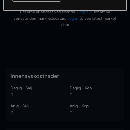
Priserna är endast vägledande.
Logga in
för att se
senaste den marknadsdatan.
Log in
to see latest market
data
Innehavskostnader
Daglig - Sälj
Daglig - Köp
0
0
Årlig - Sälj
Årlig - Köp
0
0