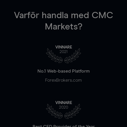
Varför handla
med CMC
Markets?
VINNARE
2021
No.1 Web-based Platform
ForexBrokers.com
VINNARE
2020
Best CFD Provider of the Year