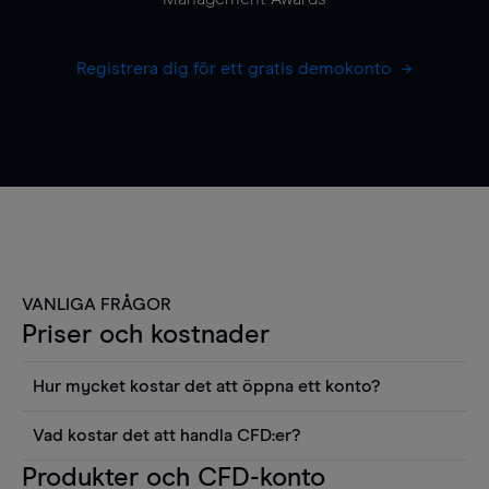
Registrera dig för ett gratis demokonto
VANLIGA FRÅGOR
Priser och kostnader
Hur mycket kostar det att öppna ett konto?
Det finns ingen kostnad för att öppna ett
Vad kostar det att handla CFD:er?
livekonto. Du kan också visa våra priser och
Det är en rad kostnader att tänka på när man
Produkter och CFD-konto
använda sådana verktyg som diagram, Reuters