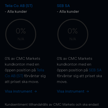
Telia Co AB (ST)
SEB SA
- Alla kunder
- Alla kunder
0%
0%
N/A
N/A
0%
av CMC Markets
0%
av CMC Markets
kundkonton med en
kundkonton med en
öppen position på
Telia
öppen position på
SEB SA
Co AB (ST)
förväntar sig
förväntar sig att priset ska
att priset ska
move
.
move
.
Visa instrument
Visa instrument
Kundsentiment tillhandahålls av CMC Markets och ska endast