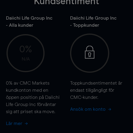
Kundsentiment
Daiichi Life Group Inc
Daiichi Life Group Inc
- Alla kunder
- Toppkunder
0%
N/A
0%
av CMC Markets
Toppkundsentimentet är
kundkonton med en
endast tillgängligt för
öppen position på Daiichi
CMC-kunder.
Life Group Inc förväntar
Ansök om konto
sig att priset ska
move
.
Lär mer