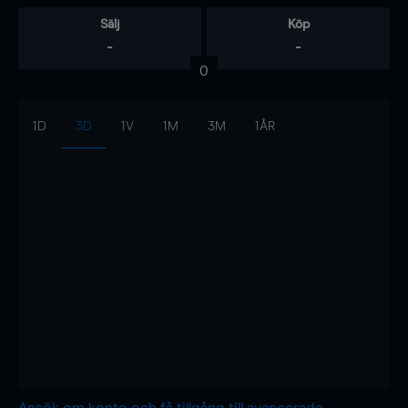
Sälj
Köp
-
-
0
1D
3D
1V
1M
3M
1ÅR