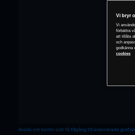
Vi bryr 
Vi använder
förbättra 
att tillåta
och anpassa
godkänna el
cookies
Ansök om konto och få tillgång till avancerade grafv