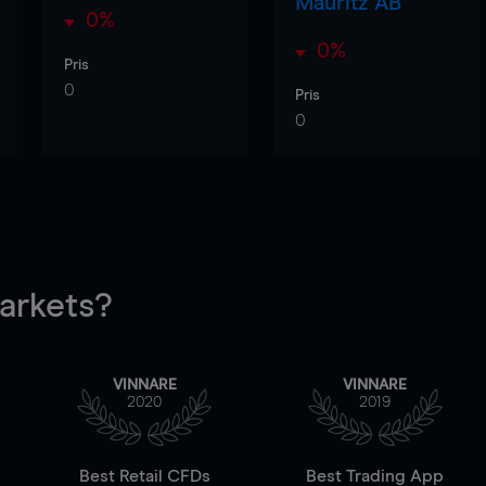
Mauritz AB
0%
0%
Pris
0
Pris
0
rkets?
VINNARE
VINNARE
2020
2019
Best Retail CFDs
Best Trading App