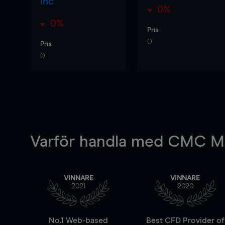
Inc
0%
0%
Pris
0
Pris
0
Varför handla
med CMC Ma
VINNARE
VINNARE
2021
2020
No.1 Web-based
Best CFD Provider of