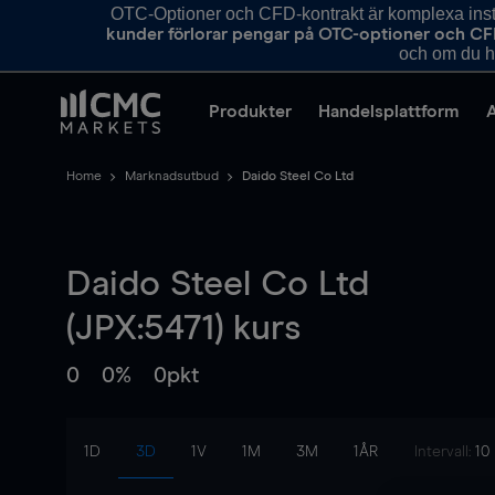
OTC-Optioner och CFD-kontrakt är komplexa instr
kunder förlorar pengar på OTC-optioner och CF
och om du ha
Produkter
Handelsplattform
Home
Marknadsutbud
Daido Steel Co Ltd
Daido Steel Co Ltd
(JPX:5471) kurs
0
0%
0pkt
1D
3D
1V
1M
3M
1ÅR
Intervall:
10