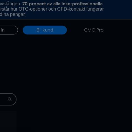
hävstången.
70 procent av alla icke-professionella
förstår hur OTC-optioner och CFD-kontrakt fungerar
 dina pengar.
 in
Bli kund
CMC Pro