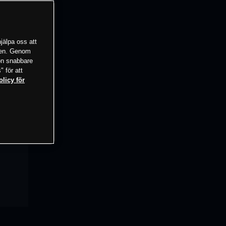
jälpa oss att
tsen. Genom
ion snabbare
" för att
olicy för