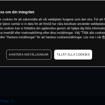
oss om din integritet
 cookies för att säkerställa att vår webbplats fungerar som den ska. För att h
vår tjänst samlar vi in data för att förstå hur våra besökare använder webbpla
 alla cookies kan vi förbättra din upplevelse genom att hjälpa dig hitta informat
 innehåll eller marknadsföring efter dina inställningar. Välj "Tillåt alla cookies
ler "Hantera inställningar" för att hantera cookieinställningar. Läs mer i vår
P
HANTERA INSTÄLLNINGAR
TILLÅT ALLA COOKIES
erktyg