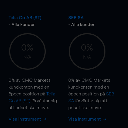
Telia Co AB (ST)
SEB SA
- Alla kunder
- Alla kunder
0%
0%
N/A
N/A
0%
av CMC Markets
0%
av CMC Markets
kundkonton med en
kundkonton med en
öppen position på
Telia
öppen position på
SEB
Co AB (ST)
förväntar sig
SA
förväntar sig att
att priset ska
move
.
priset ska
move
.
Visa instrument
Visa instrument