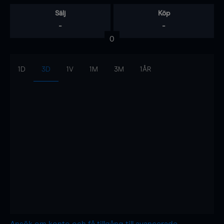
Sälj
Köp
-
-
0
1D
3D
1V
1M
3M
1ÅR