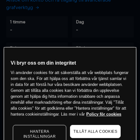
Ansök om konto och få tillgång till avancerade
grafverktyg
1 timme
Dag
-
-
7 dagar
30 dagar
-
-
Vi bryr oss om din integritet
Vi använder cookies för att säkerställa att vår webbplats fungerar
som den ska. För att hjälpa oss att förbättra vår tjänst samlar vi
0
% av kunderna har en
position i detta
in data för att förstå hur våra besökare använder webbplatsen.
Genom att tillåta alla cookies kan vi förbättra din upplevelse
instrument
genom att hjälpa dig hitta information snabbare och anpassa
innehåll eller marknadsföring efter dina inställningar. Välj "Tillåt
alla cookies" för att godkänna eller "Hantera inställningar" för att
Börja handla
hantera cookieinställningar. Läs mer i vår
Policy för cookies
HANTERA
TILLÅT ALLA COOKIES
INSTÄLLNINGAR