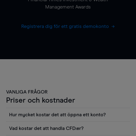
Management Awards
Registrera dig för ett gratis demokonto
VANLIGA FRÅGOR
Priser och kostnader
Hur mycket kostar det att öppna ett konto?
Det finns ingen kostnad för att öppna ett
Vad kostar det att handla CFD:er?
livekonto. Du kan också visa våra priser och