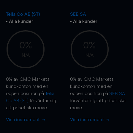
Telia Co AB (ST)
SEB SA
- Alla kunder
- Alla kunder
0%
0%
N/A
N/A
0%
av CMC Markets
0%
av CMC Markets
kundkonton med en
kundkonton med en
öppen position på
Telia
öppen position på
SEB SA
Co AB (ST)
förväntar sig
förväntar sig att priset ska
att priset ska
move
.
move
.
Visa instrument
Visa instrument