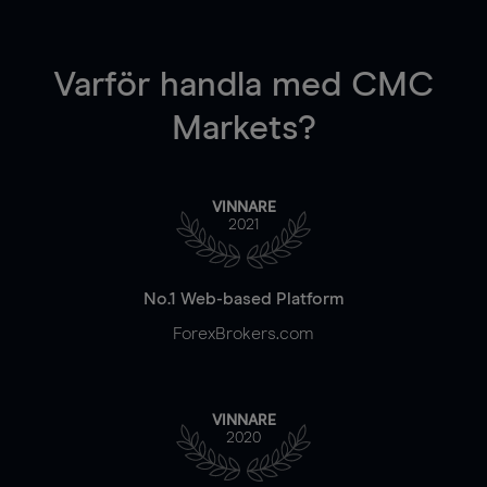
Varför handla
med CMC
Markets?
VINNARE
2021
No.1 Web-based Platform
ForexBrokers.com
VINNARE
2020