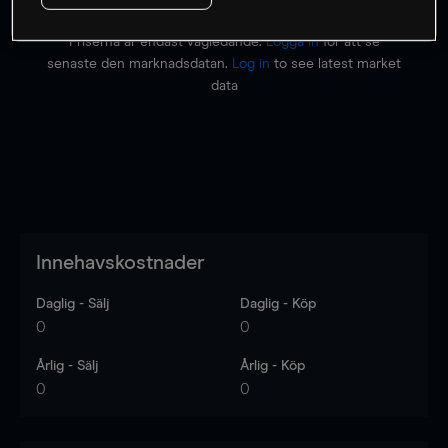
Priserna är endast vägledande.
Logga in
för att se
senaste den marknadsdatan.
Log in
to see latest market
data
Innehavskostnader
Daglig - Sälj
Daglig - Köp
0
0
Årlig - Sälj
Årlig - Köp
0
0