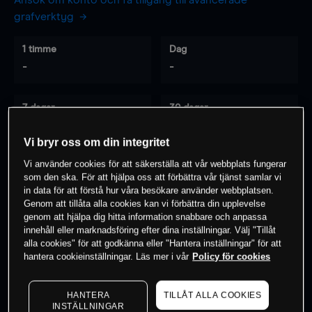
Ansök om konto och få tillgång till avancerade
grafverktyg
1 timme
Dag
-
-
7 dagar
30 dagar
-
-
Vi bryr oss om din integritet
Vi använder cookies för att säkerställa att vår webbplats fungerar
som den ska. För att hjälpa oss att förbättra vår tjänst samlar vi
0
% av kunderna har en
position i detta
in data för att förstå hur våra besökare använder webbplatsen.
instrument
Genom att tillåta alla cookies kan vi förbättra din upplevelse
genom att hjälpa dig hitta information snabbare och anpassa
innehåll eller marknadsföring efter dina inställningar. Välj "Tillåt
alla cookies" för att godkänna eller "Hantera inställningar" för att
Börja handla
hantera cookieinställningar. Läs mer i vår
Policy för cookies
HANTERA
TILLÅT ALLA COOKIES
INSTÄLLNINGAR