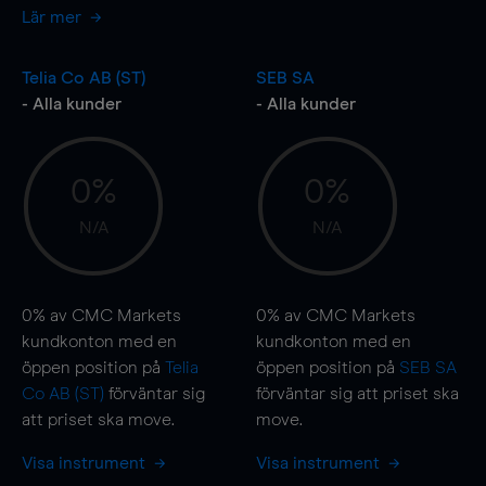
Lär mer
Telia Co AB (ST)
SEB SA
- Alla kunder
- Alla kunder
0%
0%
N/A
N/A
0%
av CMC Markets
0%
av CMC Markets
kundkonton med en
kundkonton med en
öppen position på
Telia
öppen position på
SEB SA
Co AB (ST)
förväntar sig
förväntar sig att priset ska
att priset ska
move
.
move
.
Visa instrument
Visa instrument