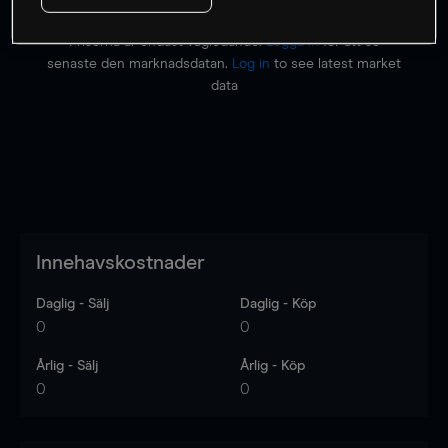
Priserna är endast vägledande.
Logga in
för att se
senaste den marknadsdatan.
Log in
to see latest market
data
Innehavskostnader
Daglig - Sälj
Daglig - Köp
0
0
Årlig - Sälj
Årlig - Köp
0
0