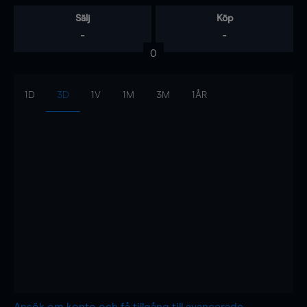
Sälj
Köp
-
-
0
1D
3D
1V
1M
3M
1ÅR