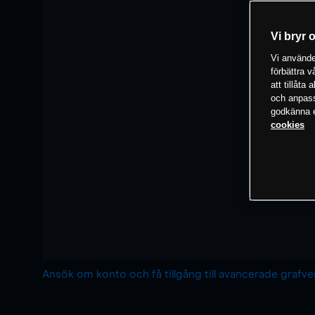
Vi bryr 
Vi använder
förbättra 
att tillåta
och anpassa
godkänna el
cookies
Ansök om konto och få tillgång till avancerade grafv