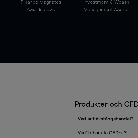
Finance Magnates
Investment & Wealth
Awards 2020
Management Awards
Produkter och CFD
Vad är hävstångshandel?
Du kan också visa våra
En av fördelarna med CFD-ha
Varför handla CFD:er?
ters news eller
andel v det totala värdet fö