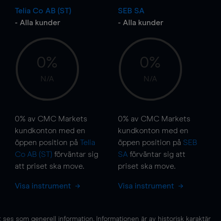
Telia Co AB (ST)
SEB SA
- Alla kunder
- Alla kunder
0%
0%
N/A
N/A
0%
av CMC Markets
0%
av CMC Markets
kundkonton med en
kundkonton med en
öppen position på
Telia
öppen position på
SEB
Co AB (ST)
förväntar sig
SA
förväntar sig att
att priset ska
move
.
priset ska
move
.
Visa instrument
Visa instrument
es som generell information. Informationen är av historisk karaktär