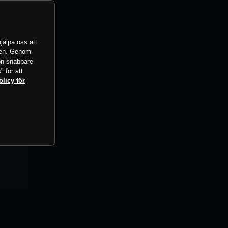
jälpa oss att
tsen. Genom
ion snabbare
" för att
olicy för