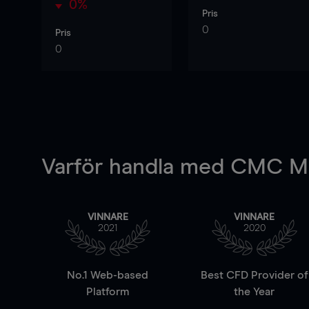
0%
Pris
0
Pris
0
Varför handla
med CMC Ma
VINNARE
VINNARE
2021
2020
No.1 Web-based
Best CFD Provider of
Platform
the Year