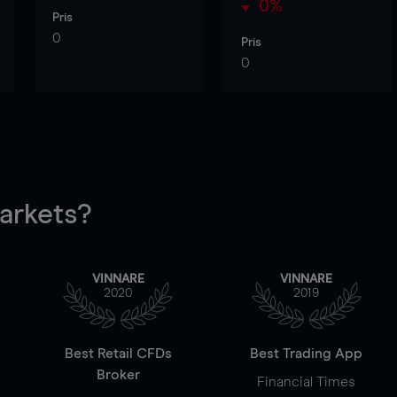
0%
Pris
0
Pris
0
rkets?
VINNARE
VINNARE
2020
2019
Best Retail CFDs
Best Trading App
Broker
Financial Times