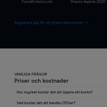
ForexBrokers.com
Shares Awards 2020
Registrera dig för ett gratis demokonto
VANLIGA FRÅGOR
Priser och kostnader
Hur mycket kostar det att öppna ett konto?
Det finns ingen kostnad för att öppna ett livekonto. 
Vad kostar det att handla CFD:er?
priser och använda sådana verktyg som diagram, Reu