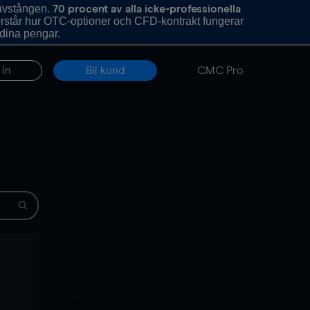
hävstången.
70 procent av alla icke-professionella
förstår hur OTC-optioner och CFD-kontrakt fungerar
 dina pengar.
 in
Bli kund
CMC Pro