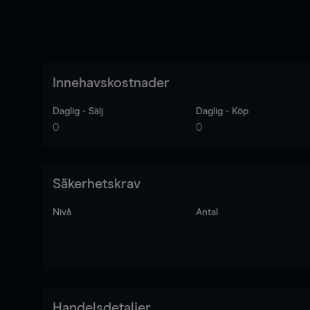
Innehavskostnader
Daglig - Sälj
Daglig - Köp
0
0
Säkerhetskrav
Nivå
Antal
Handelsdetaljer