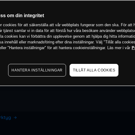
oss om din integritet
 cookies för att säkerställa att vår webbplats fungerar som den ska. För att h
vår tjänst samlar vi in data för att förstå hur våra besökare använder webbpla
 alla cookies kan vi förbättra din upplevelse genom att hjälpa dig hitta informat
 innehåll eller marknadsföring efter dina inställningar. Välj "Tillåt alla cookies
ler "Hantera inställningar" för att hantera cookieinställningar. Läs mer i vår
P
HANTERA INSTÄLLNINGAR
TILLÅT ALLA COOKIES
erktyg