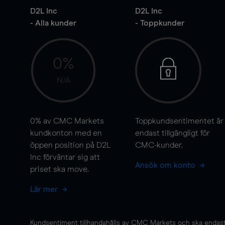
D2L Inc
D2L Inc
- Alla kunder
- Toppkunder
0%
N/A
0%
av CMC Markets
Toppkundsentimentet är
kundkonton med en
endast tillgängligt för
öppen position på D2L
CMC-kunder.
Inc förväntar sig att
Ansök om konto
priset ska
move
.
Lär mer
Kundsentiment tillhandahålls av CMC Markets och ska endast s