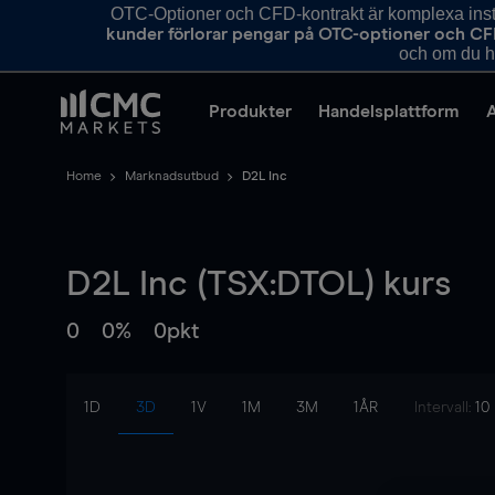
OTC-Optioner och CFD-kontrakt är komplexa instr
kunder förlorar pengar på OTC-optioner och CF
och om du ha
Produkter
Handelsplattform
Home
Marknadsutbud
D2L Inc
D2L Inc (TSX:DTOL) kurs
0
0%
0pkt
1D
3D
1V
1M
3M
1ÅR
Intervall:
10