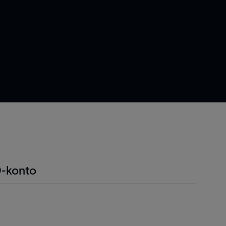
-konto
ndel är att du endast behöver betala en liten
r positionen för att öppna en position och detta