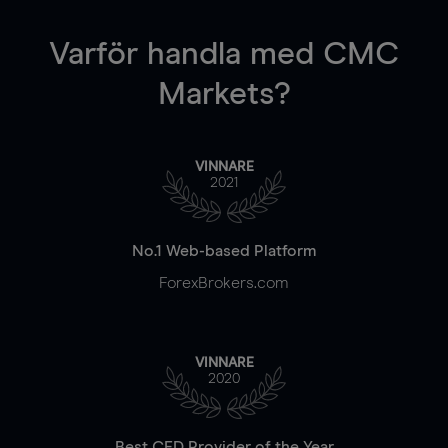
Varför handla
med CMC
Markets?
VINNARE
2021
No.1 Web-based Platform
ForexBrokers.com
VINNARE
2020
Best CFD Provider of the Year