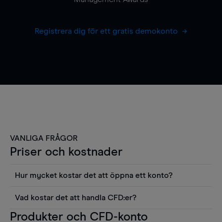
Registrera dig för ett gratis demokonto
VANLIGA FRÅGOR
Priser och kostnader
Hur mycket kostar det att öppna ett konto?
Det finns ingen kostnad för att öppna ett
Vad kostar det att handla CFD:er?
livekonto. Du kan också visa våra priser och
Det är en rad kostnader att tänka på när man
Produkter och CFD-konto
använda sådana verktyg som diagram, Reuters