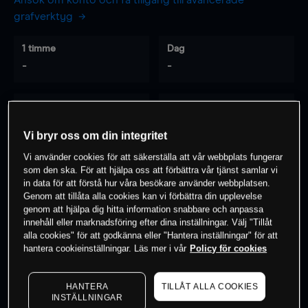
Ansök om konto och få tillgång till avancerade
grafverktyg
1 timme
Dag
-
-
7 dagar
30 dagar
-
-
Vi bryr oss om din integritet
Vi använder cookies för att säkerställa att vår webbplats fungerar
som den ska. För att hjälpa oss att förbättra vår tjänst samlar vi
0
% av kunderna har en
position i detta
in data för att förstå hur våra besökare använder webbplatsen.
Genom att tillåta alla cookies kan vi förbättra din upplevelse
instrument
genom att hjälpa dig hitta information snabbare och anpassa
innehåll eller marknadsföring efter dina inställningar. Välj "Tillåt
alla cookies" för att godkänna eller "Hantera inställningar" för att
Börja handla
hantera cookieinställningar. Läs mer i vår
Policy för cookies
HANTERA
TILLÅT ALLA COOKIES
INSTÄLLNINGAR