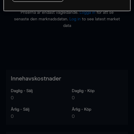
Priserna är endast vägledande.
Logga in
för att se
senaste den marknadsdatan.
Log in
to see latest market
data
Innehavskostnader
Daglig - Sälj
Daglig - Köp
0
0
Årlig - Sälj
Årlig - Köp
0
0