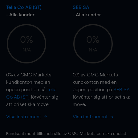
Telia Co AB (ST)
SEB SA
- Alla kunder
- Alla kunder
0%
0%
N/A
N/A
0%
av CMC Markets
0%
av CMC Markets
kundkonton med en
kundkonton med en
öppen position på
Telia
öppen position på
SEB SA
Co AB (ST)
förväntar sig
förväntar sig att priset ska
att priset ska
move
.
move
.
Visa instrument
Visa instrument
Kundsentiment tillhandahålls av CMC Markets och ska endast