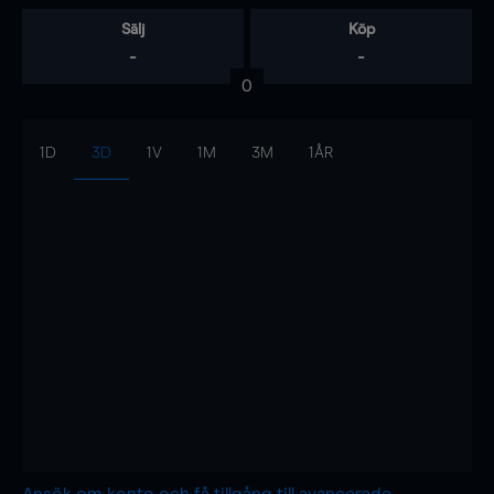
Sälj
Köp
-
-
0
1D
3D
1V
1M
3M
1ÅR