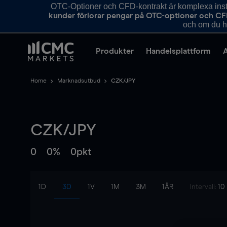
OTC-Optioner och CFD-kontrakt är komplexa instr
kunder förlorar pengar på OTC-optioner och CF
och om du ha
Produkter
Handelsplattform
Home
Marknadsutbud
CZK/JPY
CZK/JPY
0
0%
0pkt
1D
3D
1V
1M
3M
1ÅR
Intervall:
10