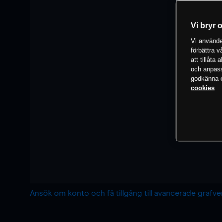
Vi bryr 
Vi använder
förbättra 
att tillåta
och anpassa
godkänna el
cookies
Ansök om konto och få tillgång till avancerade grafv