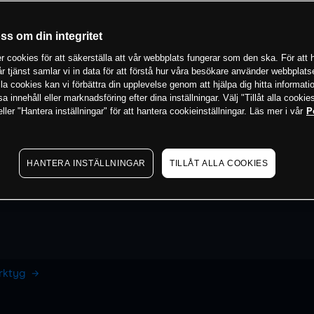
oss om din integritet
 cookies för att säkerställa att vår webbplats fungerar som den ska. För att h
vår tjänst samlar vi in data för att förstå hur våra besökare använder webbpla
 alla cookies kan vi förbättra din upplevelse genom att hjälpa dig hitta informat
 innehåll eller marknadsföring efter dina inställningar. Välj "Tillåt alla cookies
ler "Hantera inställningar" för att hantera cookieinställningar. Läs mer i vår
P
HANTERA INSTÄLLNINGAR
TILLÅT ALLA COOKIES
erktyg