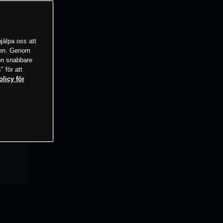
jälpa oss att
tsen. Genom
ion snabbare
" för att
olicy för