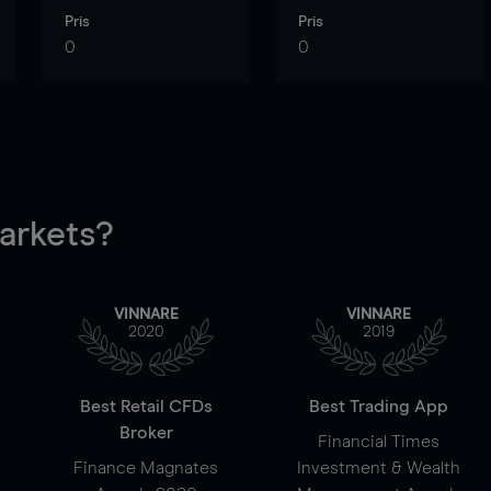
Pris
Pris
0
0
rkets?
VINNARE
VINNARE
2020
2019
Best Retail CFDs
Best Trading App
Broker
Financial Times
Finance Magnates
Investment & Wealth