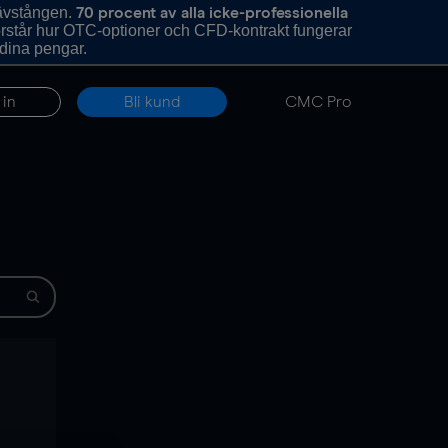
hävstången.
70 procent av alla icke-professionella
förstår hur OTC-optioner och CFD-kontrakt fungerar
 dina pengar.
 in
Bli kund
CMC Pro