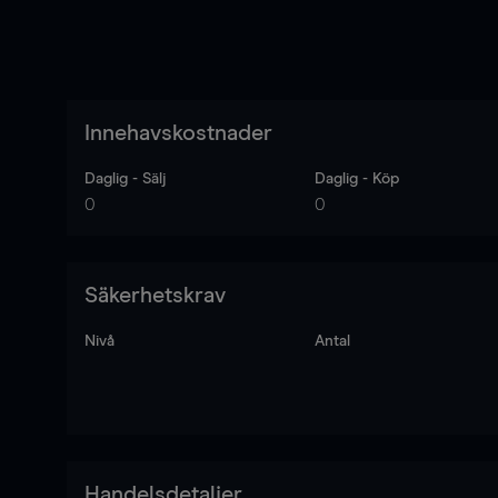
Innehavskostnader
Daglig - Sälj
Daglig - Köp
0
0
Säkerhetskrav
Nivå
Antal
Handelsdetaljer