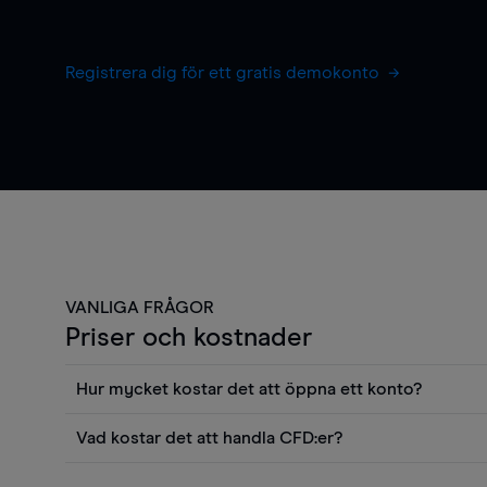
Registrera dig för ett gratis demokonto
VANLIGA FRÅGOR
Priser och kostnader
Hur mycket kostar det att öppna ett konto?
Det finns ingen kostnad för att öppna ett livekonto. 
Vad kostar det att handla CFD:er?
priser och använda sådana verktyg som diagram, Reu
Det är en rad kostnader att tänka på när man handlar 
Morningstars kvantitativa aktierapporter utan kostna