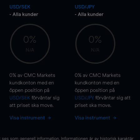
USD/SEK
USD/JPY
- Alla kunder
- Alla kunder
0%
0%
N/A
N/A
0%
av CMC Markets
0%
av CMC Markets
kundkonton med en
kundkonton med en
öppen position på
öppen position på
USD/SEK
förväntar sig
USD/JPY
förväntar sig att
att priset ska
move
.
priset ska
move
.
Visa instrument
Visa instrument
es som generell information. Informationen är av historisk karaktär