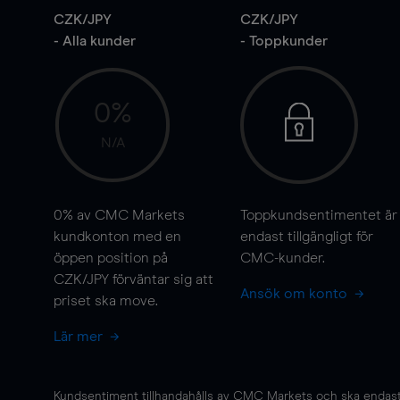
CZK/JPY
CZK/JPY
- Alla kunder
- Toppkunder
0%
N/A
0%
av CMC Markets
Toppkundsentimentet är
kundkonton med en
endast tillgängligt för
öppen position på
CMC-kunder.
CZK/JPY förväntar sig att
Ansök om konto
priset ska
move
.
Lär mer
Kundsentiment tillhandahålls av CMC Markets och ska endast s