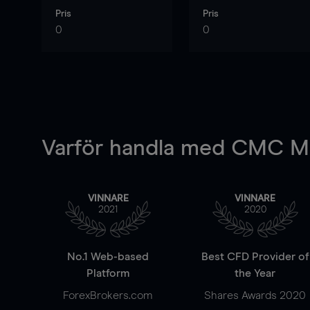
Pris
Pris
0
0
Varför handla
med CMC Ma
VINNARE
VINNARE
2021
2020
No.1 Web-based
Best CFD Provider of
Platform
the Year
ForexBrokers.com
Shares Awards 2020