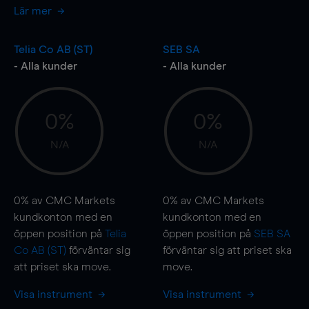
Lär mer
Telia Co AB (ST)
SEB SA
- Alla kunder
- Alla kunder
0%
0%
N/A
N/A
0%
av CMC Markets
0%
av CMC Markets
kundkonton med en
kundkonton med en
öppen position på
Telia
öppen position på
SEB SA
Co AB (ST)
förväntar sig
förväntar sig att priset ska
att priset ska
move
.
move
.
Visa instrument
Visa instrument