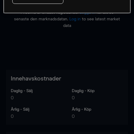
Priserna är endast vägledande.
Logga in
för att se
senaste den marknadsdatan.
Log in
to see latest market
data
Innehavskostnader
Daglig - Sälj
Daglig - Köp
0
0
Årlig - Sälj
Årlig - Köp
0
0