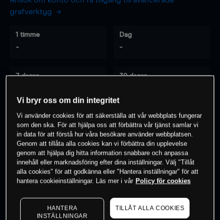
Ansök om konto och få tillgång till avancerade
grafverktyg
1 timme
Dag
-
-
7 dagar
30 dagar
-
-
Vi bryr oss om din integritet
Vi använder cookies för att säkerställa att vår webbplats fungerar
som den ska. För att hjälpa oss att förbättra vår tjänst samlar vi
0
% av kunderna har en
position i detta
in data för att förstå hur våra besökare använder webbplatsen.
instrument
Genom att tillåta alla cookies kan vi förbättra din upplevelse
genom att hjälpa dig hitta information snabbare och anpassa
innehåll eller marknadsföring efter dina inställningar. Välj "Tillåt
alla cookies" för att godkänna eller "Hantera inställningar" för att
Börja handla
hantera cookieinställningar. Läs mer i vår
Policy för cookies
HANTERA
TILLÅT ALLA COOKIES
INSTÄLLNINGAR