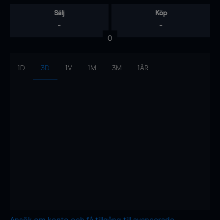
Sälj
Köp
-
-
0
1D
3D
1V
1M
3M
1ÅR