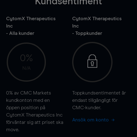
Kundsentiment
CytomX Therapeutics
CytomX Therapeutics
Inc
Inc
- Alla kunder
- Toppkunder
0%
N/A
0%
av CMC Markets
Toppkundsentimentet är
kundkonton med en
endast tillgängligt för
öppen position på
CMC-kunder.
CytomX Therapeutics Inc
Ansök om konto
förväntar sig att priset ska
move
.