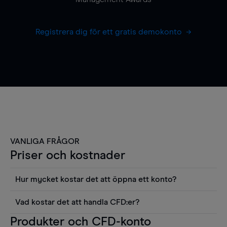
Registrera dig för ett gratis demokonto
VANLIGA FRÅGOR
Priser och kostnader
Hur mycket kostar det att öppna ett konto?
Det finns ingen kostnad för att öppna ett
Vad kostar det att handla CFD:er?
livekonto. Du kan också visa våra priser och
Det är en rad kostnader att tänka på när man
Produkter och CFD-konto
använda sådana verktyg som diagram, Reuters