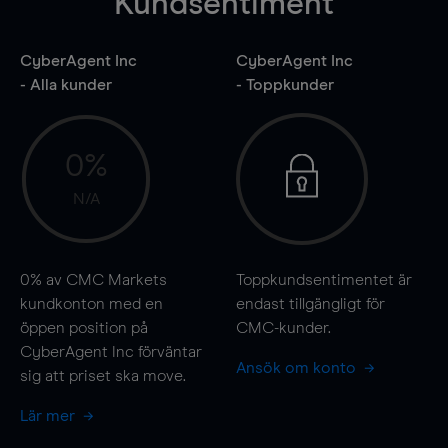
Kundsentiment
CyberAgent Inc
CyberAgent Inc
- Alla kunder
- Toppkunder
0%
N/A
0%
av CMC Markets
Toppkundsentimentet är
kundkonton med en
endast tillgängligt för
öppen position på
CMC-kunder.
CyberAgent Inc förväntar
Ansök om konto
sig att priset ska
move
.
Lär mer