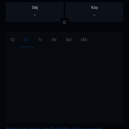
Sälj
Köp
-
-
0
1D
3D
1V
1M
3M
1ÅR