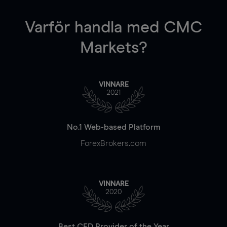
Varför handla
med CMC
Markets?
VINNARE
2021
No.1 Web-based Platform
ForexBrokers.com
VINNARE
2020
Best CFD Provider of the Year