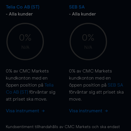
Telia Co AB (ST)
SEB SA
- Alla kunder
- Alla kunder
0%
0%
N/A
N/A
0%
av CMC Markets
0%
av CMC Markets
kundkonton med en
kundkonton med en
öppen position på
Telia
öppen position på
SEB SA
Co AB (ST)
förväntar sig
förväntar sig att priset ska
att priset ska
move
.
move
.
Visa instrument
Visa instrument
Kundsentiment tillhandahålls av CMC Markets och ska endast