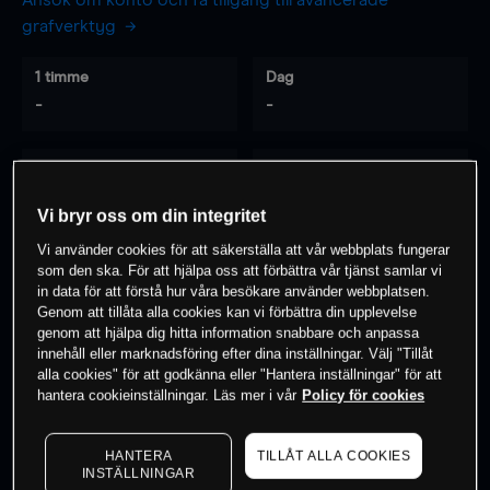
Ansök om konto och få tillgång till avancerade
grafverktyg
1 timme
Dag
-
-
7 dagar
30 dagar
-
-
Vi bryr oss om din integritet
Vi använder cookies för att säkerställa att vår webbplats fungerar
som den ska. För att hjälpa oss att förbättra vår tjänst samlar vi
0
% av kunderna har en
position i detta
in data för att förstå hur våra besökare använder webbplatsen.
Genom att tillåta alla cookies kan vi förbättra din upplevelse
instrument
genom att hjälpa dig hitta information snabbare och anpassa
innehåll eller marknadsföring efter dina inställningar. Välj "Tillåt
alla cookies" för att godkänna eller "Hantera inställningar" för att
Börja handla
hantera cookieinställningar. Läs mer i vår
Policy för cookies
HANTERA
TILLÅT ALLA COOKIES
INSTÄLLNINGAR