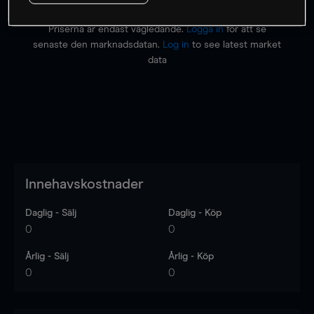
Priserna är endast vägledande.
Logga in
för att se
senaste den marknadsdatan.
Log in
to see latest market
data
Innehavskostnader
Daglig - Sälj
Daglig - Köp
0
0
Årlig - Sälj
Årlig - Köp
0
0