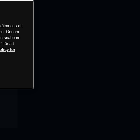
jälpa oss att
tsen. Genom
ion snabbare
" för att
olicy för