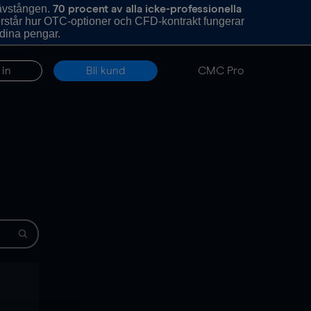
hävstången.
70 procent av alla icke-professionella
förstår hur OTC-optioner och CFD-kontrakt fungerar
 dina pengar.
 in
Bli kund
CMC Pro