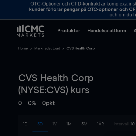
OTC-Optioner och CFD-kontrakt är komplexa instr
kunder förlorar pengar på OTC-optioner och CF
och om du ha
Produkter
Handelsplattform
Home
Marknadsutbud
CVS Health Corp
CVS Health Corp
(NYSE:CVS) kurs
0
0%
0pkt
1D
3D
1V
1M
3M
1ÅR
Intervall:
10