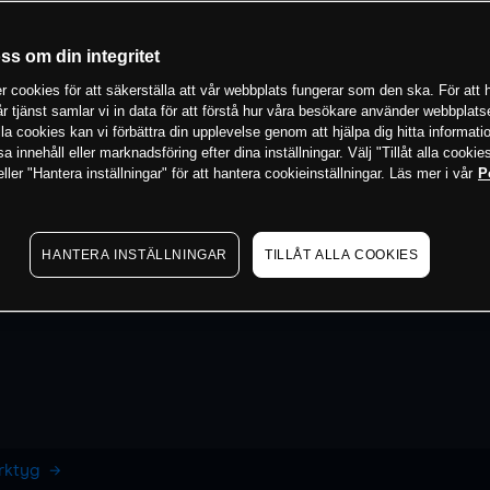
oss om din integritet
 cookies för att säkerställa att vår webbplats fungerar som den ska. För att h
vår tjänst samlar vi in data för att förstå hur våra besökare använder webbpla
 alla cookies kan vi förbättra din upplevelse genom att hjälpa dig hitta informat
 innehåll eller marknadsföring efter dina inställningar. Välj "Tillåt alla cookies
ler "Hantera inställningar" för att hantera cookieinställningar. Läs mer i vår
P
HANTERA INSTÄLLNINGAR
TILLÅT ALLA COOKIES
erktyg