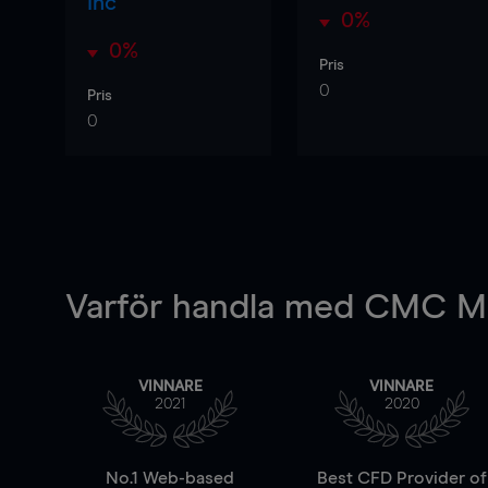
Inc
0%
0%
Pris
0
Pris
0
Varför handla
med CMC Ma
VINNARE
VINNARE
2021
2020
No.1 Web-based
Best CFD Provider of