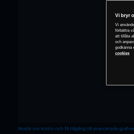
Vi bryr 
Vi använder
förbättra 
att tillåta
och anpassa
godkänna el
cookies
Ansök om konto och få tillgång till avancerade grafv