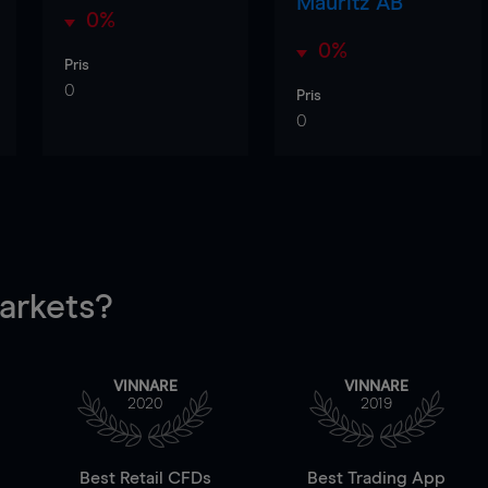
Mauritz AB
0%
0%
Pris
0
Pris
0
rkets?
VINNARE
VINNARE
2020
2019
Best Retail CFDs
Best Trading App