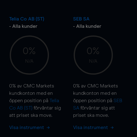
Telia Co AB (ST)
SEB SA
- Alla kunder
- Alla kunder
0%
0%
N/A
N/A
0%
av CMC Markets
0%
av CMC Markets
kundkonton med en
kundkonton med en
öppen position på
Telia
öppen position på
SEB
Co AB (ST)
förväntar sig
SA
förväntar sig att
att priset ska
move
.
priset ska
move
.
Visa instrument
Visa instrument