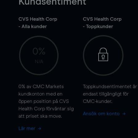
Kundsentiment
CVS Health Corp
CVS Health Corp
- Alla kunder
- Toppkunder
0%
N/A
0%
av CMC Markets
Toppkundsentimentet är
kundkonton med en
endast tillgängligt för
öppen position på CVS
CMC-kunder.
Health Corp förväntar sig
Ansök om konto
att priset ska
move
.
Lär mer