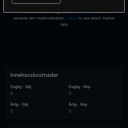
Priserna är endast vägledande.
Logga in
för att se
senaste den marknadsdatan.
Log in
to see latest market
data
Innehavskostnader
Daglig - Sälj
Daglig - Köp
0
0
Årlig - Sälj
Årlig - Köp
0
0