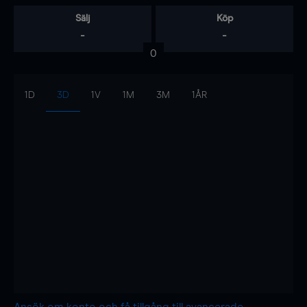
Sälj
Köp
-
-
0
1D
3D
1V
1M
3M
1ÅR