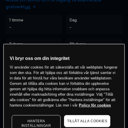
Ansök om konto och få tillgång till avancerade
grafverktyg
1 timme
Dag
-
-
7 dagar
30 dagar
-
-
Vi bryr oss om din integritet
Vi använder cookies för att säkerställa att vår webbplats fungerar
som den ska. För att hjälpa oss att förbättra vår tjänst samlar vi
0
% av kunderna har en
position i detta
in data för att förstå hur våra besökare använder webbplatsen.
instrument
Genom att tillåta alla cookies kan vi förbättra din upplevelse
genom att hjälpa dig hitta information snabbare och anpassa
innehåll eller marknadsföring efter dina inställningar. Välj "Tillåt
alla cookies" för att godkänna eller "Hantera inställningar" för att
Börja handla
hantera cookieinställningar. Läs mer i vår
Policy för cookies
HANTERA
TILLÅT ALLA COOKIES
INSTÄLLNINGAR