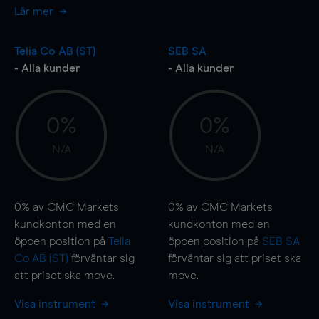
Lär mer
Telia Co AB (ST)
SEB SA
- Alla kunder
- Alla kunder
0%
0%
N/A
N/A
0%
av CMC Markets
0%
av CMC Markets
kundkonton med en
kundkonton med en
öppen position på
Telia
öppen position på
SEB SA
Co AB (ST)
förväntar sig
förväntar sig att priset ska
att priset ska
move
.
move
.
Visa instrument
Visa instrument