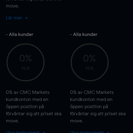
move
.
Lär mer
- Alla kunder
- Alla kunder
0%
0%
N/A
N/A
0%
av CMC Markets
0%
av CMC Markets
kundkonton med en
kundkonton med en
öppen position på
öppen position på
förväntar sig att priset ska
förväntar sig att priset ska
move
.
move
.
Visa instrument
Visa instrument