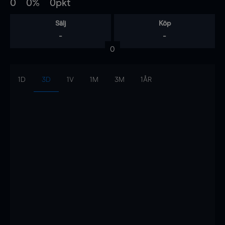
0
0%
0pkt
Sälj
Köp
-
-
0
1D
3D
1V
1M
3M
1ÅR