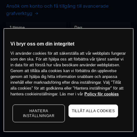
Ansök om konto och få tillgång till avancerade
grafverktyg
1 timme
Dag
-
-
Vi bryr oss om din integritet
Vi använder cookies för att säkerställa att vår webbplats fungerar
7 dagar
30 dagar
som den ska. För att hjälpa oss att förbättra vår tjänst samlar vi
-
-
in data för att förstå hur våra besökare använder webbplatsen.
Genom att tillåta alla cookies kan vi förbättra din upplevelse
genom att hjälpa dig hitta information snabbare och anpassa
innehåll eller marknadsföring efter dina inställningar. Välj "Tillåt
0
% av kunderna har en
position i detta
alla cookies" för att godkänna eller "Hantera inställningar" för att
hantera cookieinställningar. Läs mer i vår
Policy för cookies
instrument
HANTERA
TILLÅT ALLA COOKIES
Börja handla
INSTÄLLNINGAR