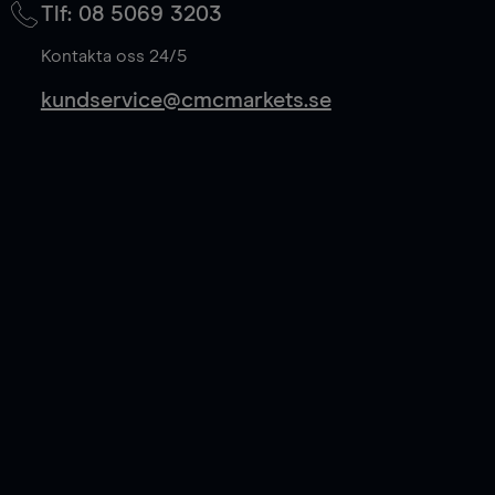
Tlf: 08 5069 3203
på mittkurs, och sparar 50% av spreadkostnaden.
Läs mer
Kontakta oss 24/5
kundservice@cmcmarkets.se