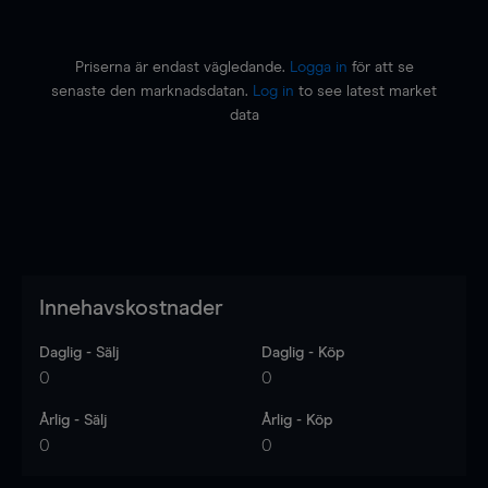
Priserna är endast vägledande.
Logga in
för att se
senaste den marknadsdatan.
Log in
to see latest market
data
Innehavskostnader
Daglig - Sälj
Daglig - Köp
0
0
Årlig - Sälj
Årlig - Köp
0
0