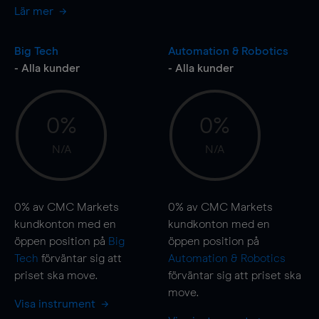
Lär mer
Big Tech
Automation & Robotics
- Alla kunder
- Alla kunder
0%
0%
N/A
N/A
0%
av CMC Markets
0%
av CMC Markets
kundkonton med en
kundkonton med en
öppen position på
Big
öppen position på
Tech
förväntar sig att
Automation & Robotics
priset ska
move
.
förväntar sig att priset ska
move
.
Visa instrument