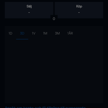
Sälj
Köp
-
-
0
1D
3D
1V
1M
3M
1ÅR