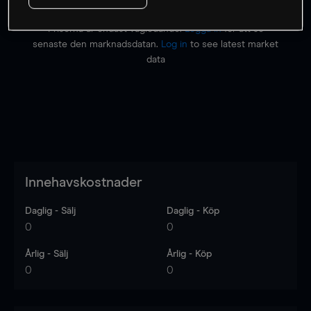
Priserna är endast vägledande.
Logga in
för att se
senaste den marknadsdatan.
Log in
to see latest market
data
Innehavskostnader
Daglig - Sälj
Daglig - Köp
0
0
Årlig - Sälj
Årlig - Köp
0
0