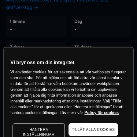
Ansök om konto och få tillgång till avancerade
grafverktyg
1 timme
Dag
-
-
7 dagar
30 dagar
-
-
Vi bryr oss om din integritet
Vi använder cookies för att säkerställa att vår webbplats fungerar
som den ska. För att hjälpa oss att förbättra vår tjänst samlar vi
0
% av kunderna har en
position i detta
in data för att förstå hur våra besökare använder webbplatsen.
Genom att tillåta alla cookies kan vi förbättra din upplevelse
instrument
genom att hjälpa dig hitta information snabbare och anpassa
innehåll eller marknadsföring efter dina inställningar. Välj "Tillåt
alla cookies" för att godkänna eller "Hantera inställningar" för att
Börja handla
hantera cookieinställningar. Läs mer i vår
Policy för cookies
HANTERA
TILLÅT ALLA COOKIES
INSTÄLLNINGAR