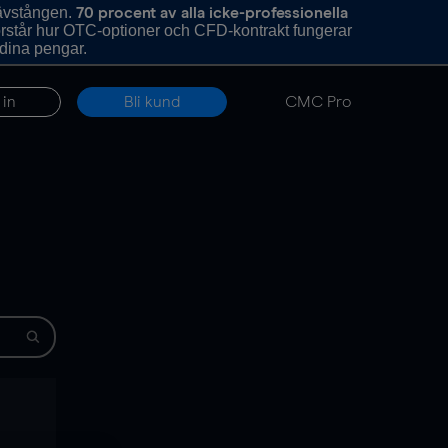
hävstången.
70 procent av alla icke-professionella
förstår hur OTC-optioner och CFD-kontrakt fungerar
 dina pengar.
 in
Bli kund
CMC Pro