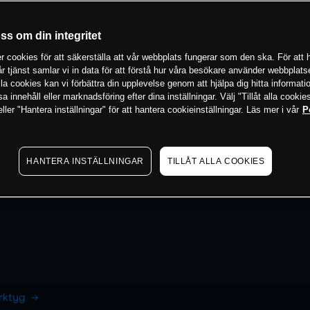
oss om din integritet
 cookies för att säkerställa att vår webbplats fungerar som den ska. För att h
vår tjänst samlar vi in data för att förstå hur våra besökare använder webbpla
 alla cookies kan vi förbättra din upplevelse genom att hjälpa dig hitta informat
 innehåll eller marknadsföring efter dina inställningar. Välj "Tillåt alla cookies
ler "Hantera inställningar" för att hantera cookieinställningar. Läs mer i vår
P
HANTERA INSTÄLLNINGAR
TILLÅT ALLA COOKIES
erktyg