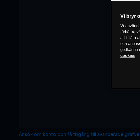
Vi bryr 
Vi använder
förbättra 
att tillåta
och anpassa
godkänna el
cookies
Ansök om konto och få tillgång till avancerade grafv