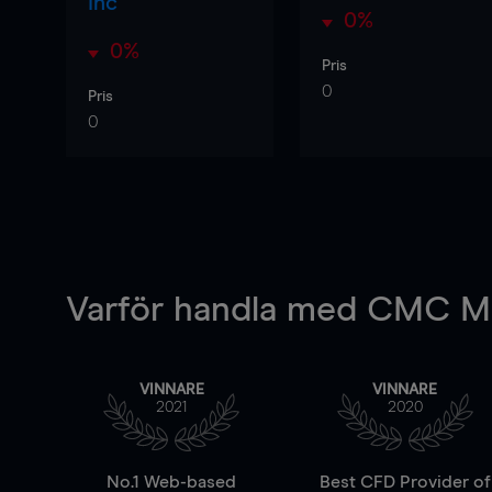
Inc
0%
0%
Pris
0
Pris
0
Varför handla
med CMC Ma
VINNARE
VINNARE
2021
2020
No.1 Web-based
Best CFD Provider of