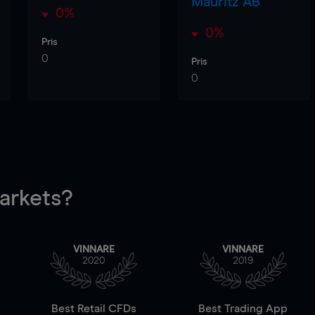
Mauritz AB
0%
0%
Pris
0
Pris
0
rkets?
VINNARE
VINNARE
2020
2019
Best Retail CFDs
Best Trading App