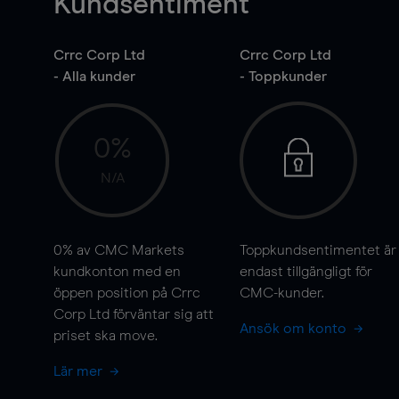
Kundsentiment
Crrc Corp Ltd
Crrc Corp Ltd
- Alla kunder
- Toppkunder
0%
N/A
0%
av CMC Markets
Toppkundsentimentet är
kundkonton med en
endast tillgängligt för
öppen position på Crrc
CMC-kunder.
Corp Ltd förväntar sig att
Ansök om konto
priset ska
move
.
Lär mer