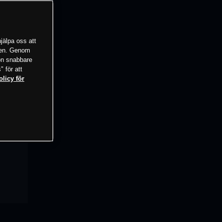
jälpa oss att
tsen. Genom
ion snabbare
" för att
olicy för