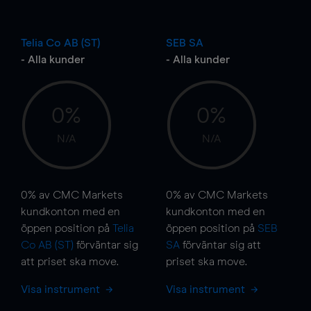
Telia Co AB (ST)
SEB SA
- Alla kunder
- Alla kunder
0%
0%
N/A
N/A
0%
av CMC Markets
0%
av CMC Markets
kundkonton med en
kundkonton med en
öppen position på
Telia
öppen position på
SEB
Co AB (ST)
förväntar sig
SA
förväntar sig att
att priset ska
move
.
priset ska
move
.
Visa instrument
Visa instrument