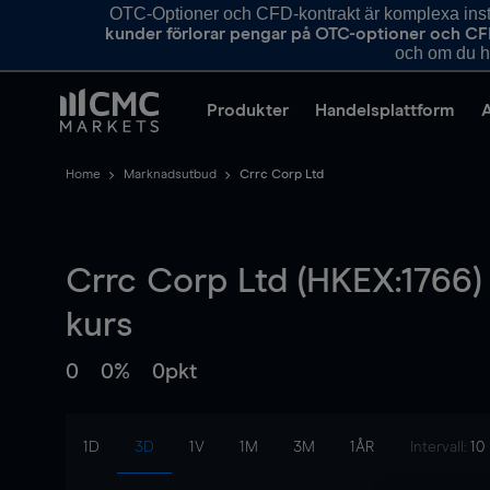
OTC-Optioner och CFD-kontrakt är komplexa instr
kunder förlorar pengar på OTC-optioner och CF
och om du ha
Produkter
Handelsplattform
Home
Marknadsutbud
Crrc Corp Ltd
Crrc Corp Ltd (HKEX:1766)
kurs
0
0%
0pkt
1D
3D
1V
1M
3M
1ÅR
Intervall:
10