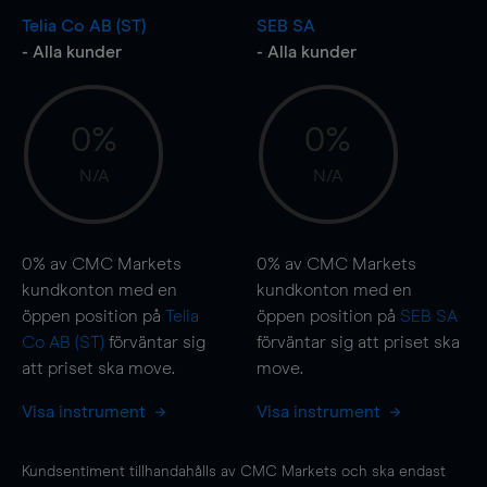
Telia Co AB (ST)
SEB SA
- Alla kunder
- Alla kunder
0%
0%
N/A
N/A
0%
av CMC Markets
0%
av CMC Markets
kundkonton med en
kundkonton med en
öppen position på
Telia
öppen position på
SEB SA
Co AB (ST)
förväntar sig
förväntar sig att priset ska
att priset ska
move
.
move
.
Visa instrument
Visa instrument
Kundsentiment tillhandahålls av CMC Markets och ska endast