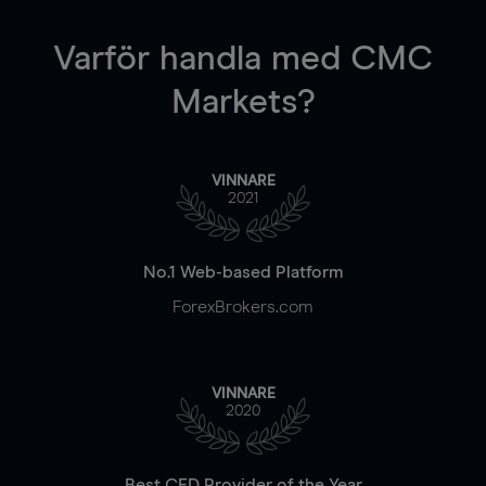
Varför handla
med CMC
Markets?
VINNARE
2021
No.1 Web-based Platform
ForexBrokers.com
VINNARE
2020
Best CFD Provider of the Year