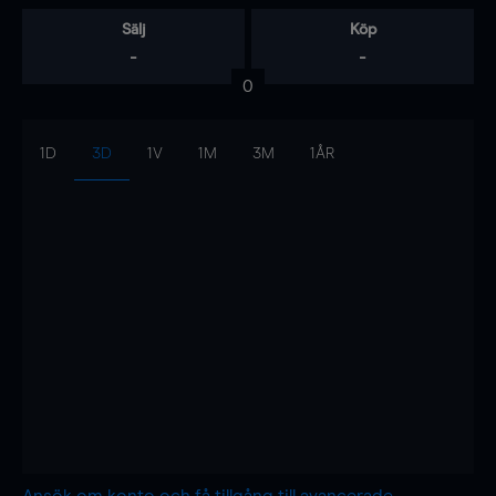
Sälj
Köp
-
-
0
1D
3D
1V
1M
3M
1ÅR