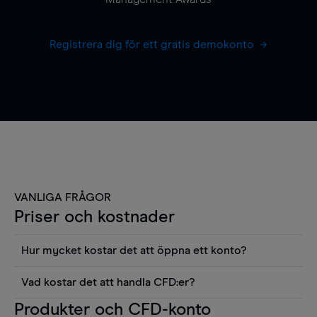
Registrera dig för ett gratis demokonto
VANLIGA FRÅGOR
Priser och kostnader
Hur mycket kostar det att öppna ett konto?
Det finns ingen kostnad för att öppna ett
Vad kostar det att handla CFD:er?
livekonto. Du kan också visa våra priser och
Det är en rad kostnader att tänka på när man
Produkter och CFD-konto
använda sådana verktyg som diagram, Reuters