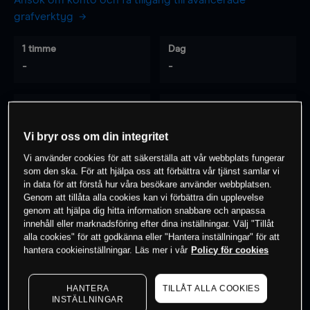
Ansök om konto och få tillgång till avancerade
grafverktyg
1 timme
Dag
-
-
7 dagar
30 dagar
-
-
Vi bryr oss om din integritet
Vi använder cookies för att säkerställa att vår webbplats fungerar
som den ska. För att hjälpa oss att förbättra vår tjänst samlar vi
0
% av kunderna har en
position i detta
in data för att förstå hur våra besökare använder webbplatsen.
Genom att tillåta alla cookies kan vi förbättra din upplevelse
instrument
genom att hjälpa dig hitta information snabbare och anpassa
innehåll eller marknadsföring efter dina inställningar. Välj "Tillåt
alla cookies" för att godkänna eller "Hantera inställningar" för att
Börja handla
hantera cookieinställningar. Läs mer i vår
Policy för cookies
HANTERA
TILLÅT ALLA COOKIES
INSTÄLLNINGAR