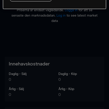
Priserna är endast vägledande.
Logga in
för att se
senaste den marknadsdatan.
Log in
to see latest market
data
Innehavskostnader
Daglig - Sälj
Daglig - Köp
0
0
Årlig - Sälj
Årlig - Köp
0
0