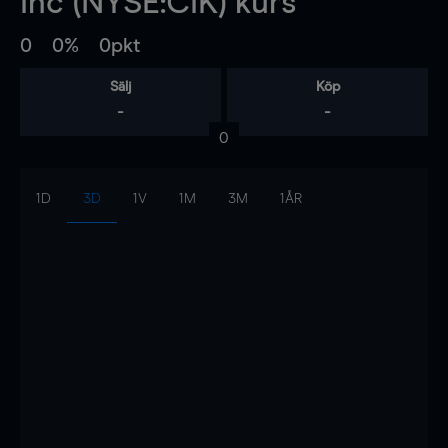
Inc (NYSE:CIK) kurs
0
0%
0pkt
Sälj
Köp
-
-
0
1D
3D
1V
1M
3M
1ÅR