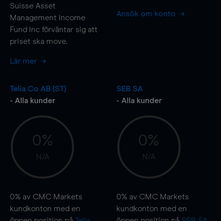
Suisse Asset
Ansök om konto
Management Income
Fund Inc förväntar sig att
priset ska
move
.
Lär mer
Telia Co AB (ST)
SEB SA
- Alla kunder
- Alla kunder
0%
0%
N/A
N/A
0%
av CMC Markets
0%
av CMC Markets
kundkonton med en
kundkonton med en
öppen position på
Telia
öppen position på
SEB SA