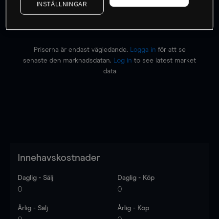
INSTÄLLNINGAR
Priserna är endast vägledande.
Logga in
för att se
senaste den marknadsdatan.
Log in
to see latest market
data
Innehavskostnader
Daglig - Sälj
Daglig - Köp
0
0
Årlig - Sälj
Årlig - Köp