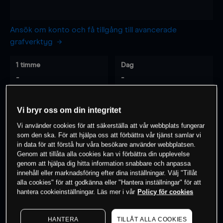
Ansök om konto och få tillgång till avancerade
grafverktyg
1 timme
Dag
-
-
7 dagar
30 dagar
Vi bryr oss om din integritet
-
-
Vi använder cookies för att säkerställa att vår webbplats fungerar
som den ska. För att hjälpa oss att förbättra vår tjänst samlar vi
in data för att förstå hur våra besökare använder webbplatsen.
Genom att tillåta alla cookies kan vi förbättra din upplevelse
0
% av kunderna har en
position i detta
genom att hjälpa dig hitta information snabbare och anpassa
innehåll eller marknadsföring efter dina inställningar. Välj "Tillåt
instrument
alla cookies" för att godkänna eller "Hantera inställningar" för att
hantera cookieinställningar. Läs mer i vår
Policy för cookies
Börja handla
HANTERA
TILLÅT ALLA COOKIES