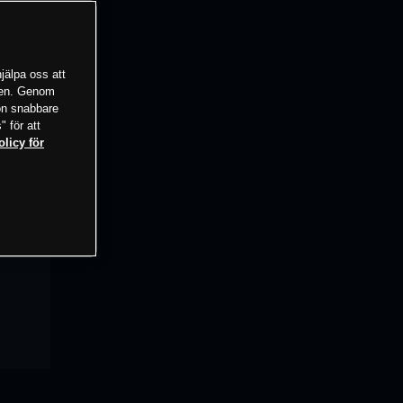
jälpa oss att
tsen. Genom
ion snabbare
" för att
olicy för