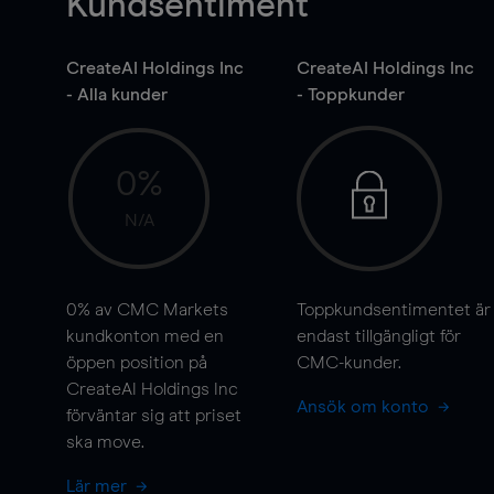
Kundsentiment
CreateAI Holdings Inc
CreateAI Holdings Inc
- Alla kunder
- Toppkunder
0%
N/A
0%
av CMC Markets
Toppkundsentimentet är
kundkonton med en
endast tillgängligt för
öppen position på
CMC-kunder.
CreateAI Holdings Inc
Ansök om konto
förväntar sig att priset
ska
move
.
Lär mer