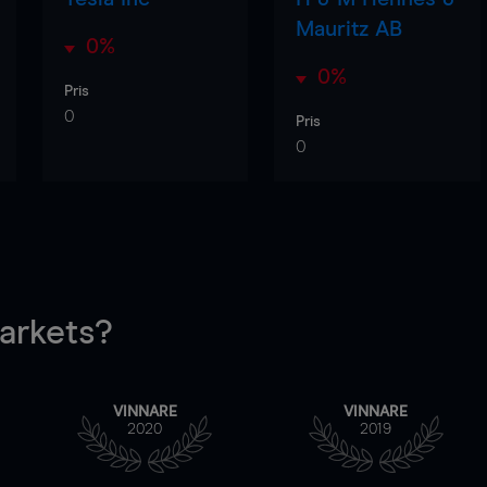
Mauritz AB
0%
0%
Pris
0
Pris
0
rkets?
VINNARE
VINNARE
2020
2019