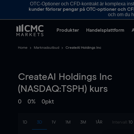
OTC-Optioner och CFD-kontrakt är komplexa instr
kunder förlorar pengar på OTC-optioner och CF
och om du ha
Produkter
Handelsplattform
Home
Marknadsutbud
CreateAI Holdings Inc
CreateAI Holdings Inc
(NASDAQ:TSPH) kurs
0
0%
0pkt
1D
3D
1V
1M
3M
1ÅR
Intervall:
10