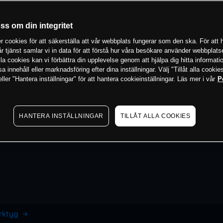
oss om din integritet
 cookies för att säkerställa att vår webbplats fungerar som den ska. För att h
vår tjänst samlar vi in data för att förstå hur våra besökare använder webbpla
 alla cookies kan vi förbättra din upplevelse genom att hjälpa dig hitta informat
 innehåll eller marknadsföring efter dina inställningar. Välj "Tillåt alla cookies
ler "Hantera inställningar" för att hantera cookieinställningar. Läs mer i vår
P
HANTERA INSTÄLLNINGAR
TILLÅT ALLA COOKIES
erktyg