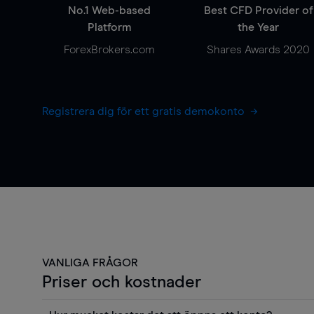
No.1 Web-based
Best CFD Provider of
Platform
the Year
ForexBrokers.com
Shares Awards 2020
Registrera dig för ett gratis demokonto
VANLIGA FRÅGOR
Priser och kostnader