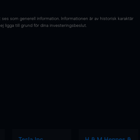
es som generell information. Informationen är av historisk karaktär
 ligga till grund för dina investeringsbeslut.
Tesla Inc
H & M Hennes &