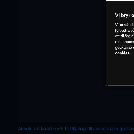
Vi bryr 
Vi använder
förbättra 
att tillåta
och anpassa
godkänna el
cookies
Ansök om konto och få tillgång till avancerade grafv