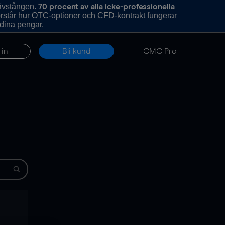
hävstången.
70 procent av alla icke-professionella
förstår hur OTC-optioner och CFD-kontrakt fungerar
 dina pengar.
 in
Bli kund
CMC Pro