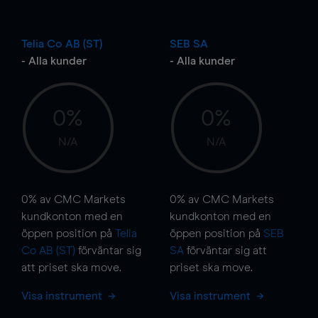
Telia Co AB (ST)
SEB SA
- Alla kunder
- Alla kunder
0%
0%
N/A
N/A
0%
av CMC Markets
0%
av CMC Markets
kundkonton med en
kundkonton med en
öppen position på
Telia
öppen position på
SEB
Co AB (ST)
förväntar sig
SA
förväntar sig att
att priset ska
move
.
priset ska
move
.
Visa instrument
Visa instrument