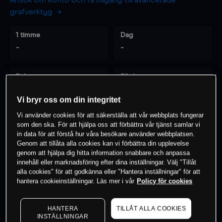
Ansök om konto och få tillgång till avancerade
grafverktyg
1 timme
Dag
-
-
7 dagar
30 dagar
-
-
Vi bryr oss om din integritet
Vi använder cookies för att säkerställa att vår webbplats fungerar
som den ska. För att hjälpa oss att förbättra vår tjänst samlar vi
0
% av kunderna har en
position i detta
in data för att förstå hur våra besökare använder webbplatsen.
Genom att tillåta alla cookies kan vi förbättra din upplevelse
instrument
genom att hjälpa dig hitta information snabbare och anpassa
innehåll eller marknadsföring efter dina inställningar. Välj "Tillåt
alla cookies" för att godkänna eller "Hantera inställningar" för att
Börja handla
hantera cookieinställningar. Läs mer i vår
Policy för cookies
HANTERA
TILLÅT ALLA COOKIES
INSTÄLLNINGAR