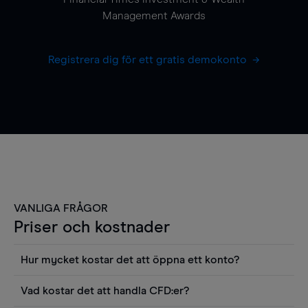
Management Awards
Registrera dig för ett gratis demokonto
VANLIGA FRÅGOR
Priser och kostnader
Hur mycket kostar det att öppna ett konto?
Det finns ingen kostnad för att öppna ett
Vad kostar det att handla CFD:er?
livekonto. Du kan också visa våra priser och