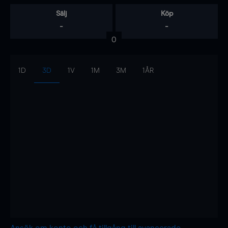
Sälj
Köp
-
-
0
1D
3D
1V
1M
3M
1ÅR