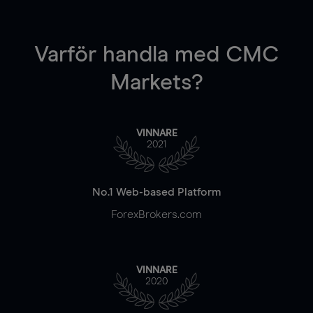
Varför handla
med CMC
Markets?
VINNARE
2021
No.1 Web-based Platform
ForexBrokers.com
VINNARE
2020