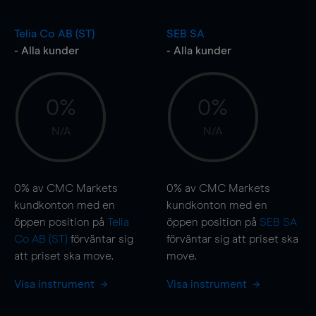
Telia Co AB (ST)
SEB SA
- Alla kunder
- Alla kunder
0%
0%
N/A
N/A
0%
av CMC Markets
0%
av CMC Markets
kundkonton med en
kundkonton med en
öppen position på
Telia
öppen position på
SEB SA
Co AB (ST)
förväntar sig
förväntar sig att priset ska
att priset ska
move
.
move
.
Visa instrument
Visa instrument