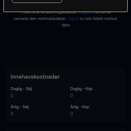
Priserna är endast vägledande.
Logga in
för att se
senaste den marknadsdatan.
Log in
to see latest market
data
Innehavskostnader
Daglig - Sälj
Daglig - Köp
0
0
Årlig - Sälj
Årlig - Köp
0
0