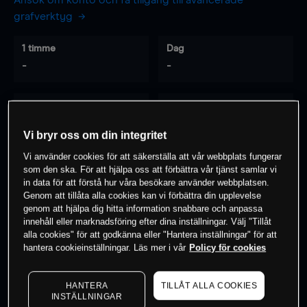
Ansök om konto och få tillgång till avancerade
grafverktyg
1 timme
Dag
-
-
7 dagar
30 dagar
-
-
Vi bryr oss om din integritet
Vi använder cookies för att säkerställa att vår webbplats fungerar
som den ska. För att hjälpa oss att förbättra vår tjänst samlar vi
0
% av kunderna har en
position i detta
in data för att förstå hur våra besökare använder webbplatsen.
Genom att tillåta alla cookies kan vi förbättra din upplevelse
instrument
genom att hjälpa dig hitta information snabbare och anpassa
innehåll eller marknadsföring efter dina inställningar. Välj "Tillåt
alla cookies" för att godkänna eller "Hantera inställningar" för att
Börja handla
hantera cookieinställningar. Läs mer i vår
Policy för cookies
HANTERA
TILLÅT ALLA COOKIES
INSTÄLLNINGAR