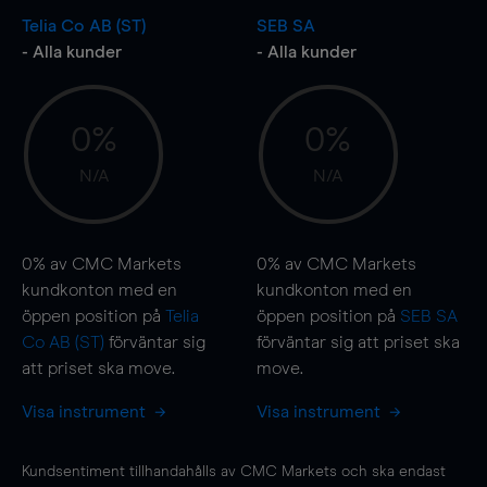
Telia Co AB (ST)
SEB SA
- Alla kunder
- Alla kunder
0%
0%
N/A
N/A
0%
av CMC Markets
0%
av CMC Markets
kundkonton med en
kundkonton med en
öppen position på
Telia
öppen position på
SEB SA
Co AB (ST)
förväntar sig
förväntar sig att priset ska
att priset ska
move
.
move
.
Visa instrument
Visa instrument
Kundsentiment tillhandahålls av CMC Markets och ska endast