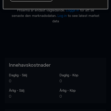
Priserna är endast vägledande.
Logga in
för att se
senaste den marknadsdatan.
Log in
to see latest market
data
Innehavskostnader
Daglig - Sälj
Daglig - Köp
0
0
Årlig - Sälj
Årlig - Köp
0
0