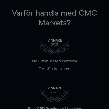
Varför handla
med CMC
Markets?
VINNARE
2021
No.1 Web-based Platform
ForexBrokers.com
VINNARE
2020
Best CFD Provider of the Year