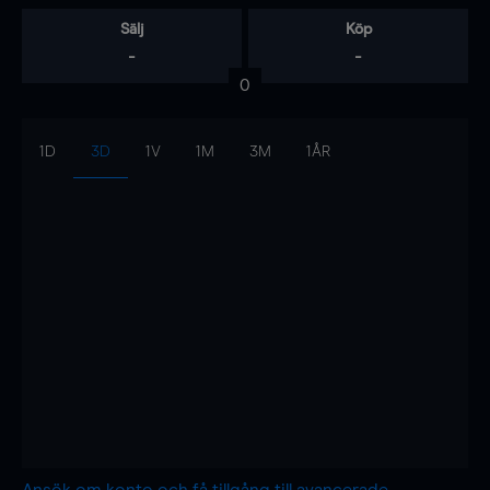
Sälj
Köp
-
-
0
1D
3D
1V
1M
3M
1ÅR