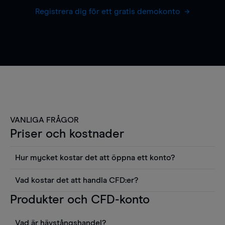
Registrera dig för ett gratis demokonto
VANLIGA FRÅGOR
Priser och kostnader
Hur mycket kostar det att öppna ett konto?
Det finns ingen kostnad för att öppna ett
Vad kostar det att handla CFD:er?
livekonto. Du kan också visa våra priser och
Det är en rad kostnader att tänka på när man
Produkter och CFD-konto
använda sådana verktyg som diagram, Reuters
handlar CFD:er, inkluderat spread,
news eller Morningstars kvantitativa
innehavskostnader (för positioner som hålls öppna
aktierapporter utan kostnad.
Vad är hävstångshandel?