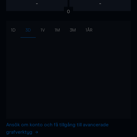
-
-
0
1D
3D
1V
1M
3M
1ÅR
Ansök om konto och få tillgång till avancerade
grafverktyg