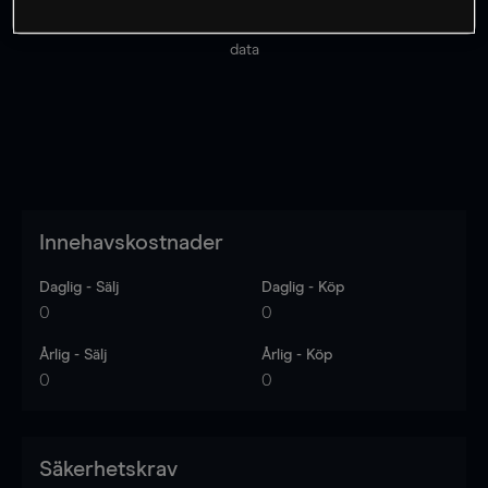
Priserna är endast vägledande.
Logga in
för att se
senaste den marknadsdatan.
Log in
to see latest market
data
Innehavskostnader
Daglig - Sälj
Daglig - Köp
0
0
Årlig - Sälj
Årlig - Köp
0
0
Säkerhetskrav