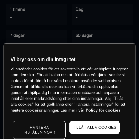
1 timme
Dag
-
-
7 dagar
30 dagar
-
-
Vi bryr oss om din integritet
Vi använder cookies för att säkerställa att vår webbplats fungerar
0
% av kunderna har en
position i detta
som den ska. För att hjälpa oss att förbättra vår tjänst samlar vi
instrument
in data för att förstå hur våra besökare använder webbplatsen.
Genom att tillåta alla cookies kan vi förbättra din upplevelse
genom att hjälpa dig hitta information snabbare och anpassa
innehåll eller marknadsföring efter dina inställningar. Välj "Tillåt
Börja handla
alla cookies" för att godkänna eller "Hantera inställningar" för att
hantera cookieinställningar. Läs mer i vår
Policy för cookies
HANTERA
TILLÅT ALLA COOKIES
INSTÄLLNINGAR