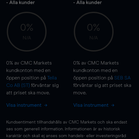
- Alla kunder
- Alla kunder
0%
0%
N/A
N/A
0%
av CMC Markets
0%
av CMC Markets
kundkonton med en
kundkonton med en
öppen position på
Telia
öppen position på
SEB SA
Co AB (ST)
förväntar sig
förväntar sig att priset ska
att priset ska
move
.
move
.
Visa instrument
Visa instrument
Kundsentiment tillhandahålls av CMC Markets och ska endast
ses som generell information. Informationen är av historisk
karaktär och skall ej anses som handels- eller investeringsråd