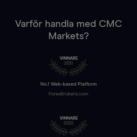
Varför handla
med CMC
Markets?
VINNARE
2021
No.1 Web-based Platform
ForexBrokers.com
VINNARE
2020