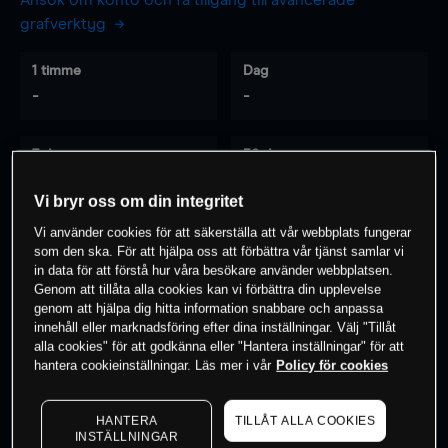
Ansök om konto och få tillgång till avancerade
grafverktyg
1 timme
Dag
-
-
7 dagar
30 dagar
-
-
Vi bryr oss om din integritet
Vi använder cookies för att säkerställa att vår webbplats fungerar
som den ska. För att hjälpa oss att förbättra vår tjänst samlar vi
0
% av kunderna har en
position i detta
in data för att förstå hur våra besökare använder webbplatsen.
Genom att tillåta alla cookies kan vi förbättra din upplevelse
instrument
genom att hjälpa dig hitta information snabbare och anpassa
innehåll eller marknadsföring efter dina inställningar. Välj "Tillåt
alla cookies" för att godkänna eller "Hantera inställningar" för att
Börja handla
hantera cookieinställningar. Läs mer i vår
Policy för cookies
HANTERA
TILLÅT ALLA COOKIES
INSTÄLLNINGAR