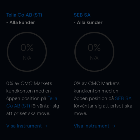
Telia Co AB (ST)
SEB SA
- Alla kunder
- Alla kunder
0%
0%
N/A
N/A
0%
av CMC Markets
0%
av CMC Markets
kundkonton med en
kundkonton med en
öppen position på
Telia
öppen position på
SEB SA
Co AB (ST)
förväntar sig
förväntar sig att priset ska
att priset ska
move
.
move
.
Visa instrument
Visa instrument