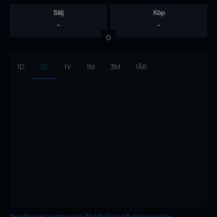
Sälj
Köp
-
-
0
1D
3D
1V
1M
3M
1ÅR