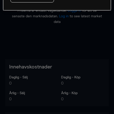
Priserna är endast vägledande.
Logga in
för att se
senaste den marknadsdatan.
Log in
to see latest market
data
Innehavskostnader
Daglig - Sälj
Daglig - Köp
0
0
Årlig - Sälj
Årlig - Köp
0
0