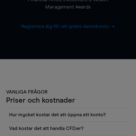
Management Awards
Registrera dig för ett gratis demokonto
VANLIGA FRÅGOR
Priser och kostnader
Hur mycket kostar det att öppna ett konto?
Det finns ingen kostnad för att öppna ett
Vad kostar det att handla CFD:er?
livekonto. Du kan också visa våra priser och