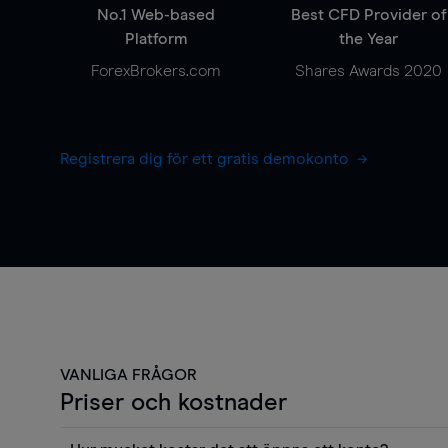
No.1 Web-based
Best CFD Provider of
Platform
the Year
ForexBrokers.com
Shares Awards 2020
Registrera dig för ett gratis demokonto
VANLIGA FRÅGOR
Priser och kostnader