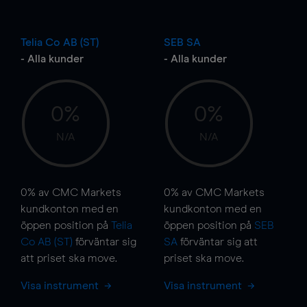
Telia Co AB (ST)
SEB SA
- Alla kunder
- Alla kunder
0%
0%
N/A
N/A
0%
av CMC Markets
0%
av CMC Markets
kundkonton med en
kundkonton med en
öppen position på
Telia
öppen position på
SEB
Co AB (ST)
förväntar sig
SA
förväntar sig att
att priset ska
move
.
priset ska
move
.
Visa instrument
Visa instrument