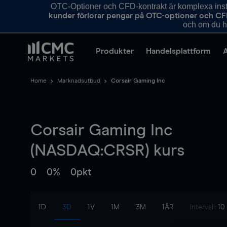
OTC-Optioner och CFD-kontrakt är komplexa instr
kunder förlorar pengar på OTC-optioner och CF
och om du ha
Produkter
Handelsplattform
Home
Marknadsutbud
Corsair Gaming Inc
Corsair Gaming Inc
(NASDAQ:CRSR) kurs
0
0%
0pkt
1D
3D
1V
1M
3M
1ÅR
Intervall:
10