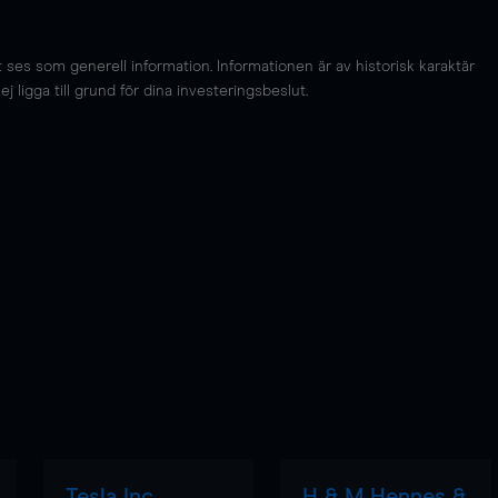
es som generell information. Informationen är av historisk karaktär
 ligga till grund för dina investeringsbeslut.
Tesla Inc
H & M Hennes &