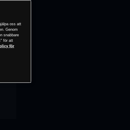
jälpa oss att
tsen. Genom
ion snabbare
" för att
olicy för