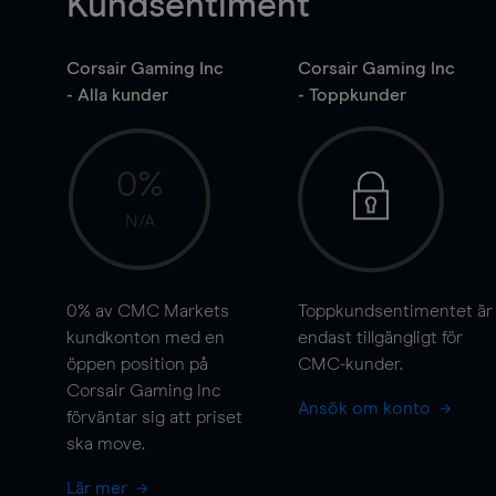
Kundsentiment
Corsair Gaming Inc
Corsair Gaming Inc
- Alla kunder
- Toppkunder
0%
N/A
0%
av CMC Markets
Toppkundsentimentet är
kundkonton med en
endast tillgängligt för
öppen position på
CMC-kunder.
Corsair Gaming Inc
Ansök om konto
förväntar sig att priset
ska
move
.
Lär mer