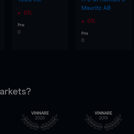
Mauritz AB
0%
0%
Pris
0
Pris
0
rkets?
VINNARE
VINNARE
2020
2019