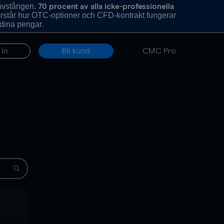
hävstången.
70 procent av alla icke-professionella
förstår hur OTC-optioner och CFD-kontrakt fungerar
 dina pengar.
 in
Bli kund
CMC Pro