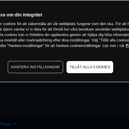
oss om din integritet
 cookies för att säkerställa att vår webbplats fungerar som den ska. För att h
vår tjänst samlar vi in data för att förstå hur våra besökare använder webbpla
 alla cookies kan vi förbättra din upplevelse genom att hjälpa dig hitta informat
 innehåll eller marknadsföring efter dina inställningar. Välj "Tillåt alla cookies
ler "Hantera inställningar" för att hantera cookieinställningar. Läs mer i vår
P
HANTERA INSTÄLLNINGAR
TILLÅT ALLA COOKIES
erktyg