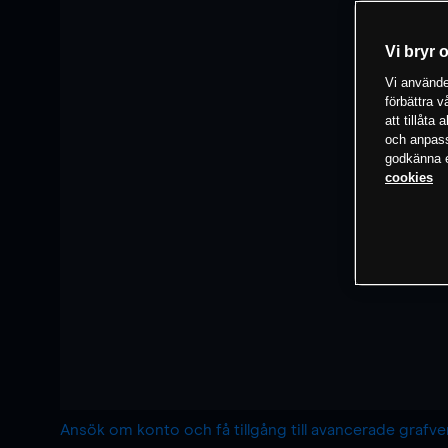
Vi bryr 
Vi använder
förbättra 
att tillåta
och anpassa
godkänna el
cookies
Ansök om konto och få tillgång till avancerade grafv