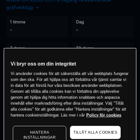
Ansök om konto och få tillgång till avancerade
grafverktyg
1 timme
Dag
-
-
7 dagar
30 dagar
-
-
Vi bryr oss om din integritet
Vi använder cookies för att säkerställa att vår webbplats fungerar
som den ska. För att hjälpa oss att förbättra vår tjänst samlar vi
0
% av kunderna har en
position i detta
in data för att förstå hur våra besökare använder webbplatsen.
instrument
Genom att tillåta alla cookies kan vi förbättra din upplevelse
genom att hjälpa dig hitta information snabbare och anpassa
innehåll eller marknadsföring efter dina inställningar. Välj "Tillåt
alla cookies" för att godkänna eller "Hantera inställningar" för att
Börja handla
hantera cookieinställningar. Läs mer i vår
Policy för cookies
HANTERA
TILLÅT ALLA COOKIES
INSTÄLLNINGAR