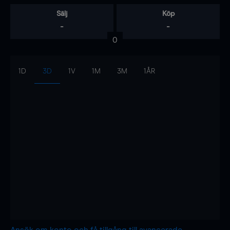
Sälj
Köp
-
-
0
1D
3D
1V
1M
3M
1ÅR