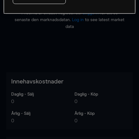
Priserna är endast vägledande.
Logga in
för att se
senaste den marknadsdatan.
Log in
to see latest market
data
Innehavskostnader
Daglig - Sälj
Daglig - Köp
0
0
Årlig - Sälj
Årlig - Köp
0
0