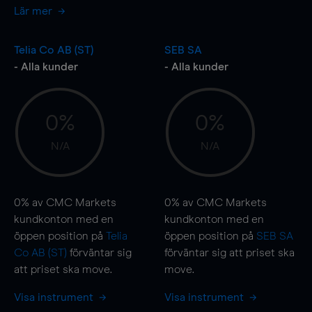
Lär mer
Telia Co AB (ST)
SEB SA
- Alla kunder
- Alla kunder
0%
0%
N/A
N/A
0%
av CMC Markets
0%
av CMC Markets
kundkonton med en
kundkonton med en
öppen position på
Telia
öppen position på
SEB SA
Co AB (ST)
förväntar sig
förväntar sig att priset ska
att priset ska
move
.
move
.
Visa instrument
Visa instrument