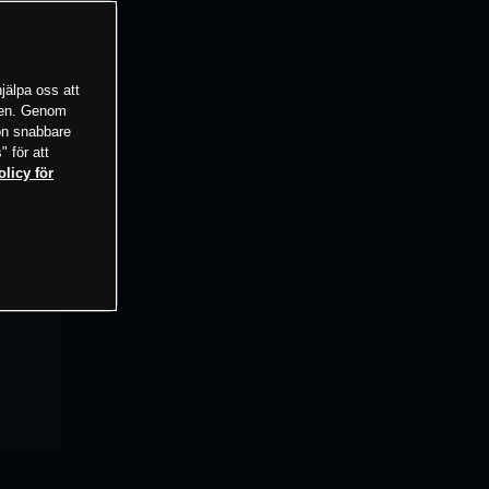
jälpa oss att
tsen. Genom
ion snabbare
" för att
olicy för