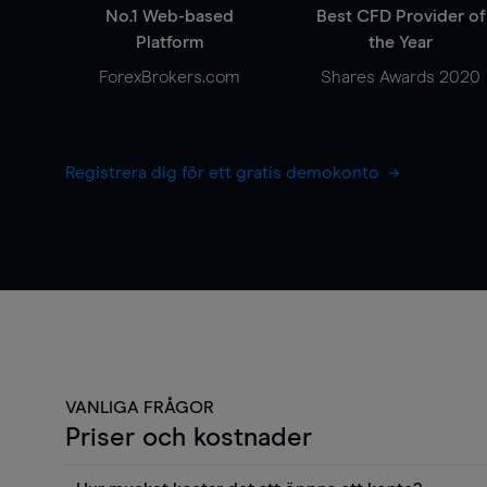
No.1 Web-based
Best CFD Provider of
Platform
the Year
ForexBrokers.com
Shares Awards 2020
Registrera dig för ett gratis demokonto
VANLIGA FRÅGOR
Priser och kostnader