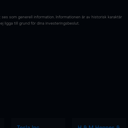
es som generell information. Informationen är av historisk karaktär
 ligga till grund för dina investeringsbeslut.
Tesla Inc
H & M Hennes &