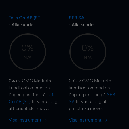
c
Telia Co AB (ST)
SEB SA
- Alla kunder
- Alla kunder
0%
0%
N/A
N/A
0%
av CMC Markets
0%
av CMC Markets
kundkonton med en
kundkonton med en
öppen position på
Telia
öppen position på
SEB
Co AB (ST)
förväntar sig
SA
förväntar sig att
att priset ska
move
.
priset ska
move
.
Visa instrument
Visa instrument