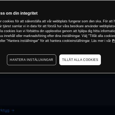
oss om din integritet
 cookies för att säkerställa att vår webbplats fungerar som den ska. För att h
vår tjänst samlar vi in data för att förstå hur våra besökare använder webbpla
 alla cookies kan vi förbättra din upplevelse genom att hjälpa dig hitta informat
 innehåll eller marknadsföring efter dina inställningar. Välj "Tillåt alla cookies
ler "Hantera inställningar" för att hantera cookieinställningar. Läs mer i vår
P
HANTERA INSTÄLLNINGAR
TILLÅT ALLA COOKIES
erktyg