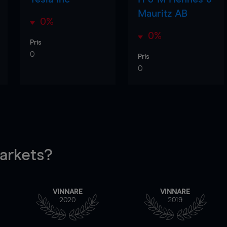
Mauritz AB
0%
0%
Pris
0
Pris
0
rkets?
VINNARE
VINNARE
2020
2019