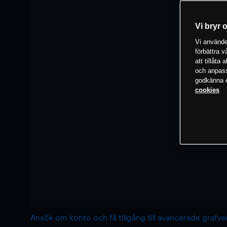
Vi bryr 
Vi använder
förbättra 
att tillåta
och anpassa
godkänna el
cookies
Ansök om konto och få tillgång till avancerade grafv