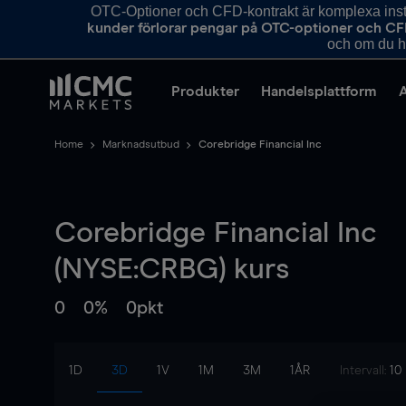
OTC-Optioner och CFD-kontrakt är komplexa instr
kunder förlorar pengar på OTC-optioner och CF
och om du ha
Produkter
Handelsplattform
Home
Marknadsutbud
Corebridge Financial Inc
Corebridge Financial Inc
(NYSE:CRBG) kurs
0
0%
0pkt
1D
3D
1V
1M
3M
1ÅR
Intervall:
10