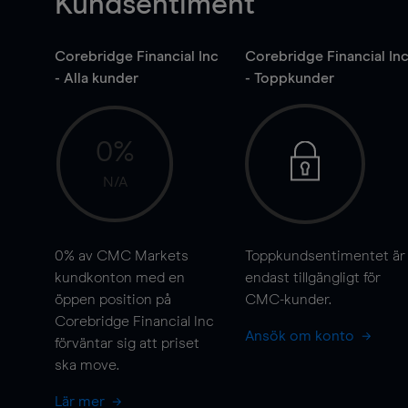
Kundsentiment
Corebridge Financial Inc
Corebridge Financial In
- Alla kunder
- Toppkunder
0%
N/A
0%
av CMC Markets
Toppkundsentimentet är
kundkonton med en
endast tillgängligt för
öppen position på
CMC-kunder.
Corebridge Financial Inc
Ansök om konto
förväntar sig att priset
ska
move
.
Lär mer