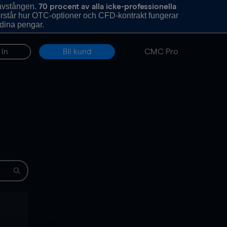
hävstången.
70 procent av alla icke-professionella
förstår hur OTC-optioner och CFD-kontrakt fungerar
 dina pengar.
 in
Bli kund
CMC Pro