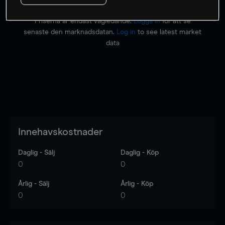
Priserna är endast vägledande.
Logga in
för att se
senaste den marknadsdatan.
Log in
to see latest market
data
Innehavskostnader
Daglig - Sälj
Daglig - Köp
0
0
Årlig - Sälj
Årlig - Köp
0
0