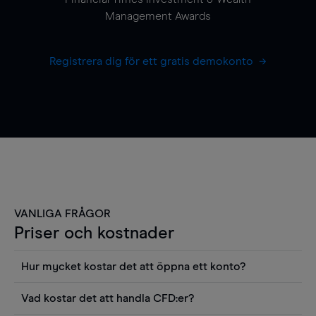
Management Awards
Registrera dig för ett gratis demokonto
VANLIGA FRÅGOR
Priser och kostnader
Hur mycket kostar det att öppna ett konto?
Det finns ingen kostnad för att öppna ett
Vad kostar det att handla CFD:er?
livekonto. Du kan också visa våra priser och