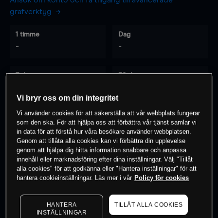
Ansök om konto och få tillgång till avancerade
grafverktyg
1 timme
Dag
-
-
7 dagar
30 dagar
-
-
Vi bryr oss om din integritet
Vi använder cookies för att säkerställa att vår webbplats fungerar
som den ska. För att hjälpa oss att förbättra vår tjänst samlar vi
0
% av kunderna har en
position i detta
in data för att förstå hur våra besökare använder webbplatsen.
Genom att tillåta alla cookies kan vi förbättra din upplevelse
instrument
genom att hjälpa dig hitta information snabbare och anpassa
innehåll eller marknadsföring efter dina inställningar. Välj "Tillåt
alla cookies" för att godkänna eller "Hantera inställningar" för att
Börja handla
hantera cookieinställningar. Läs mer i vår
Policy för cookies
HANTERA
TILLÅT ALLA COOKIES
INSTÄLLNINGAR