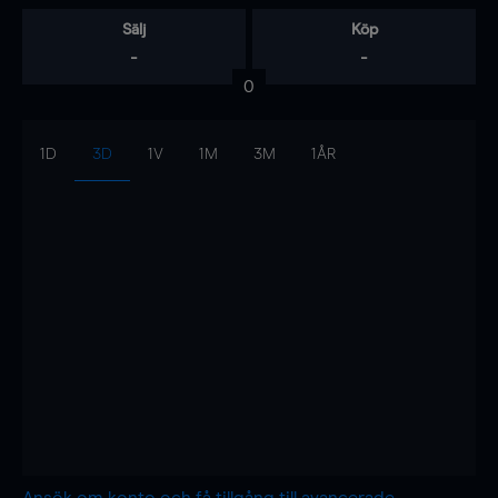
Sälj
Köp
-
-
0
1D
3D
1V
1M
3M
1ÅR