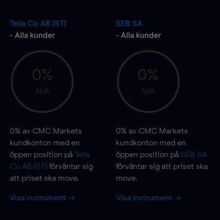
Telia Co AB (ST)
SEB SA
- Alla kunder
- Alla kunder
0%
0%
N/A
N/A
0%
av CMC Markets
0%
av CMC Markets
kundkonton med en
kundkonton med en
öppen position på
Telia
öppen position på
SEB SA
Co AB (ST)
förväntar sig
förväntar sig att priset ska
att priset ska
move
.
move
.
Visa instrument
Visa instrument