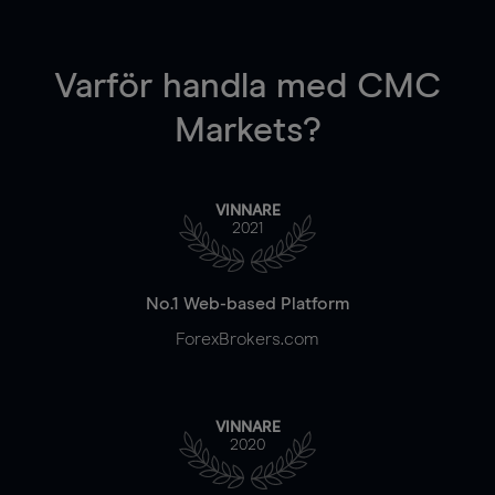
Varför handla
med CMC
Markets?
VINNARE
2021
No.1 Web-based Platform
ForexBrokers.com
VINNARE
2020