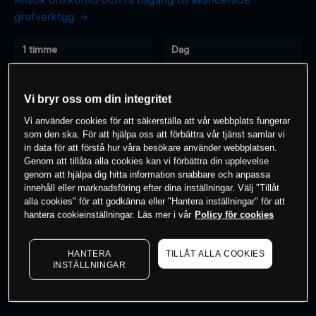
Ansök om konto och få tillgång till avancerade
grafverktyg
1 timme
Dag
-
-
Vi bryr oss om din integritet
7 dagar
30 dagar
Vi använder cookies för att säkerställa att vår webbplats fungerar
-
-
som den ska. För att hjälpa oss att förbättra vår tjänst samlar vi
in data för att förstå hur våra besökare använder webbplatsen.
Genom att tillåta alla cookies kan vi förbättra din upplevelse
genom att hjälpa dig hitta information snabbare och anpassa
0
% av kunderna har en
position i detta
innehåll eller marknadsföring efter dina inställningar. Välj "Tillåt
alla cookies" för att godkänna eller "Hantera inställningar" för att
instrument
hantera cookieinställningar. Läs mer i vår
Policy för cookies
Börja handla
HANTERA
TILLÅT ALLA COOKIES
INSTÄLLNINGAR