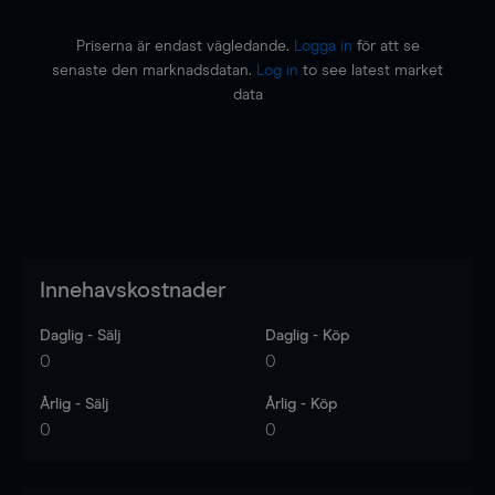
Priserna är endast vägledande.
Logga in
för att se
senaste den marknadsdatan.
Log in
to see latest market
data
Innehavskostnader
Daglig - Sälj
Daglig - Köp
0
0
Årlig - Sälj
Årlig - Köp
0
0