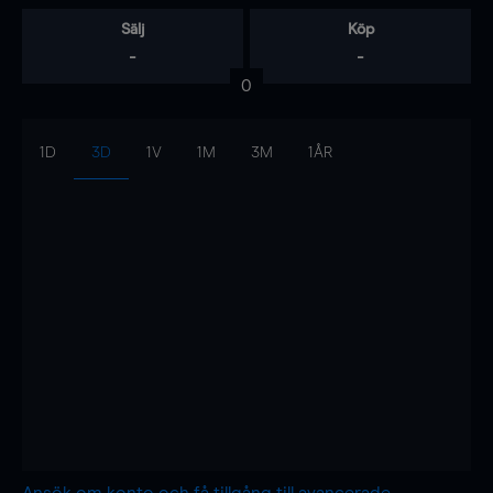
Sälj
Köp
-
-
0
1D
3D
1V
1M
3M
1ÅR