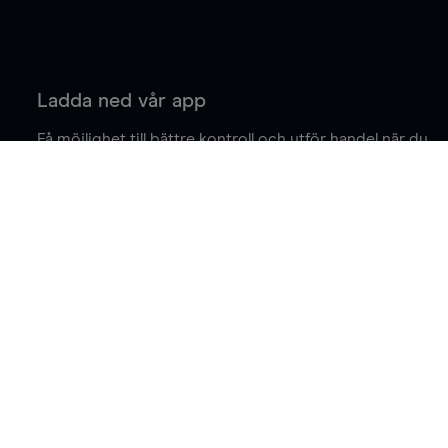
Ladda ned vår app
Få möjlighet till bättre kontroll och utför handel när du
är på språng.