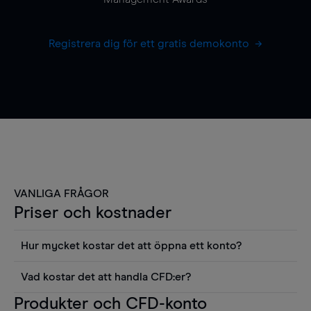
Registrera dig för ett gratis demokonto
VANLIGA FRÅGOR
Priser och kostnader
Hur mycket kostar det att öppna ett konto?
Det finns ingen kostnad för att öppna ett
Vad kostar det att handla CFD:er?
livekonto. Du kan också visa våra priser och
Det är en rad kostnader att tänka på när man
Produkter och CFD-konto
använda sådana verktyg som diagram, Reuters