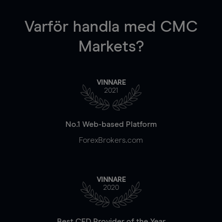
Varför handla
med CMC
Markets?
VINNARE
2021
No.1 Web-based Platform
ForexBrokers.com
VINNARE
2020
Best CFD Provider of the Year