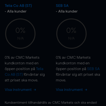
Telia Co AB (ST)
SEB SA
- Alla kunder
- Alla kunder
0%
0%
N/A
N/A
0%
av CMC Markets
0%
av CMC Markets
kundkonton med en
kundkonton med en
öppen position på
Telia
öppen position på
SEB SA
Co AB (ST)
förväntar sig
förväntar sig att priset ska
att priset ska
move
.
move
.
Visa instrument
Visa instrument
Kundsentiment tillhandahålls av CMC Markets och ska endast