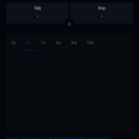
Sälj
Köp
-
-
0
1D
3D
1V
1M
3M
1ÅR