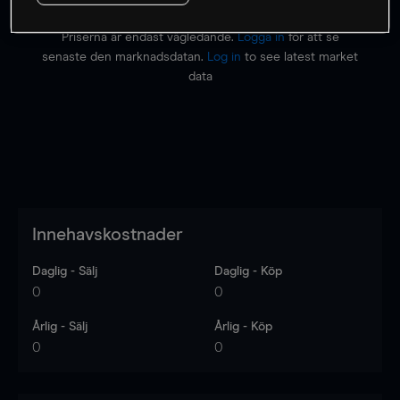
Priserna är endast vägledande.
Logga in
för att se
senaste den marknadsdatan.
Log in
to see latest market
data
Innehavskostnader
Daglig - Sälj
Daglig - Köp
0
0
Årlig - Sälj
Årlig - Köp
0
0