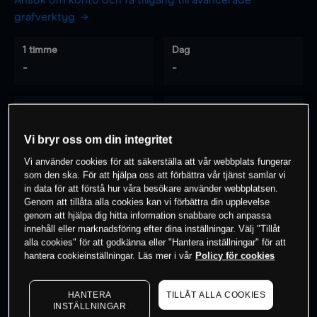
Ansök om konto och få tillgång till avancerade
grafverktyg
1 timme
Dag
-
-
7 dagar
30 dagar
-
-
Vi bryr oss om din integritet
Vi använder cookies för att säkerställa att vår webbplats fungerar
som den ska. För att hjälpa oss att förbättra vår tjänst samlar vi
0
% av kunderna har en
position i detta
in data för att förstå hur våra besökare använder webbplatsen.
Genom att tillåta alla cookies kan vi förbättra din upplevelse
instrument
genom att hjälpa dig hitta information snabbare och anpassa
innehåll eller marknadsföring efter dina inställningar. Välj "Tillåt
alla cookies" för att godkänna eller "Hantera inställningar" för att
Börja handla
hantera cookieinställningar. Läs mer i vår
Policy för cookies
HANTERA
TILLÅT ALLA COOKIES
INSTÄLLNINGAR