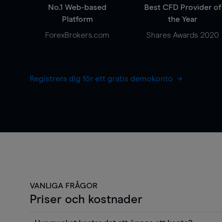
No.1 Web-based
Best CFD Provider of
Platform
the Year
ForexBrokers.com
Shares Awards 2020
Registrera dig för ett gratis demokonto
VANLIGA FRÅGOR
Priser och kostnader