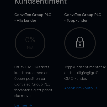
Kundsentiment
ConvaTec Group PLC
ConvaTec Group PLC
- Alla kunder
- Toppkunder
0%
N/A
0%
av CMC Markets
Toppkundsentimentet är
kundkonton med en
endast tillgängligt för
öppen position på
CMC-kunder.
ConvaTec Group PLC
Ansök om konto
förväntar sig att priset
ska
move
.
Lär mer