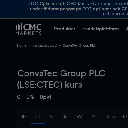
OTC-Optioner och CFD-kontrakt är komplexa instr
kunder förlorar pengar på OTC-optioner och CF
och om du ha
Produkter
Handelsplattform
Home
Marknadsutbud
ConvaTec Group PLC
ConvaTec Group PLC
(LSE:CTEC) kurs
0
0%
0pkt
1D
3D
1V
1M
3M
1ÅR
Intervall:
10