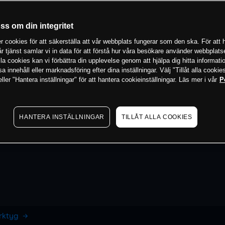
oss om din integritet
 cookies för att säkerställa att vår webbplats fungerar som den ska. För att h
vår tjänst samlar vi in data för att förstå hur våra besökare använder webbpla
 alla cookies kan vi förbättra din upplevelse genom att hjälpa dig hitta informat
 innehåll eller marknadsföring efter dina inställningar. Välj "Tillåt alla cookies
ler "Hantera inställningar" för att hantera cookieinställningar. Läs mer i vår
P
HANTERA INSTÄLLNINGAR
TILLÅT ALLA COOKIES
erktyg