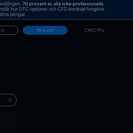
hävstången.
70 procent av alla icke-professionella
förstår hur OTC-optioner och CFD-kontrakt fungerar
 dina pengar.
 in
Bli kund
CMC Pro