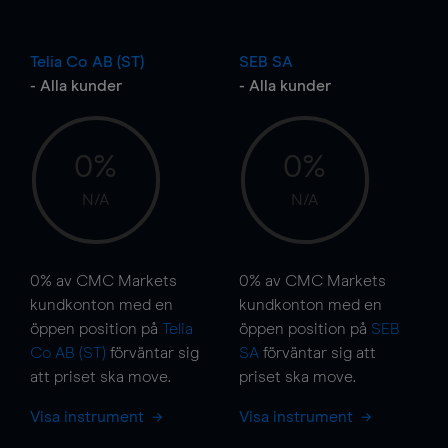
Telia Co AB (ST)
SEB SA
- Alla kunder
- Alla kunder
0%
0%
N/A
N/A
0%
av CMC Markets
0%
av CMC Markets
kundkonton med en
kundkonton med en
öppen position på
Telia
öppen position på
SEB
Co AB (ST)
förväntar sig
SA
förväntar sig att
att priset ska
move
.
priset ska
move
.
Visa instrument
Visa instrument