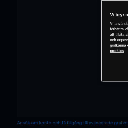
Vi bryr 
Vi använder
förbättra 
att tillåta
och anpassa
godkänna el
cookies
Ansök om konto och få tillgång till avancerade grafv