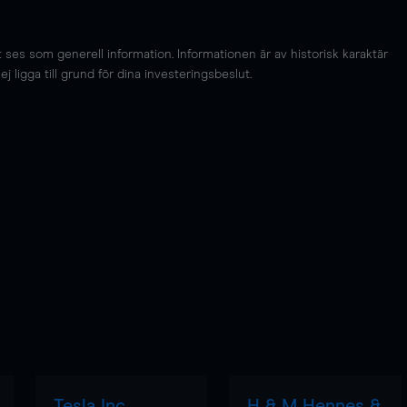
es som generell information. Informationen är av historisk karaktär
 ligga till grund för dina investeringsbeslut.
Tesla Inc
H & M Hennes &