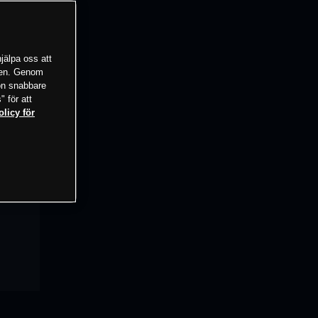
jälpa oss att
tsen. Genom
ion snabbare
" för att
olicy för