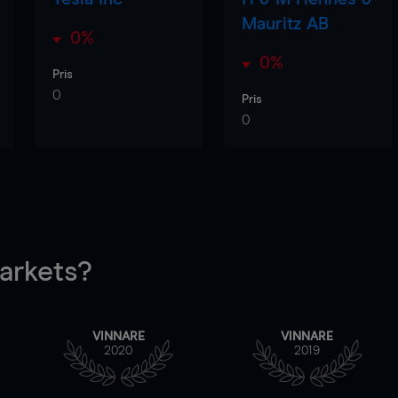
Mauritz AB
0%
0%
Pris
0
Pris
0
rkets?
VINNARE
VINNARE
2020
2019