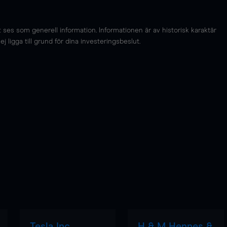
es som generell information. Informationen är av historisk karaktär
 ligga till grund för dina investeringsbeslut.
Tesla Inc
H & M Hennes &