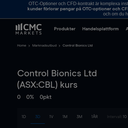
OTC-Optioner och CFD-kontrakt är komplexa instr
kunder förlorar pengar på OTC-optioner och CF
och om du ha
Produkter
Handelsplattform
Home
Marknadsutbud
Control Bionics Ltd
Control Bionics Ltd
(ASX:CBL) kurs
0
0%
0pkt
1D
3D
1V
1M
3M
1ÅR
Intervall:
10