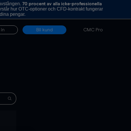
hävstången.
70 procent av alla icke-professionella
förstår hur OTC-optioner och CFD-kontrakt fungerar
 dina pengar.
 in
Bli kund
CMC Pro