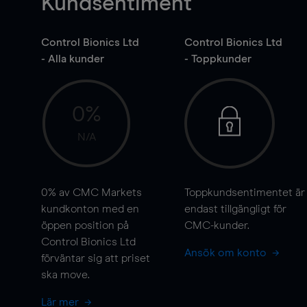
Kundsentiment
Control Bionics Ltd
Control Bionics Ltd
- Alla kunder
- Toppkunder
0%
N/A
0%
av CMC Markets
Toppkundsentimentet är
kundkonton med en
endast tillgängligt för
öppen position på
CMC-kunder.
Control Bionics Ltd
Ansök om konto
förväntar sig att priset
ska
move
.
Lär mer