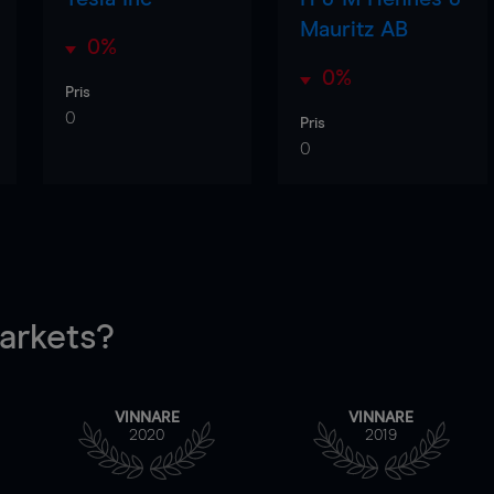
Mauritz AB
0%
0%
Pris
0
Pris
0
rkets?
VINNARE
VINNARE
2020
2019