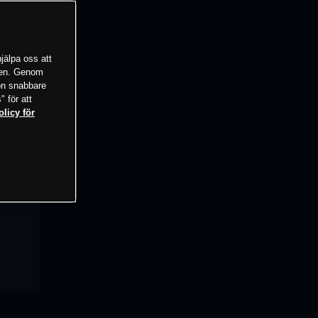
jälpa oss att
tsen. Genom
ion snabbare
" för att
olicy för