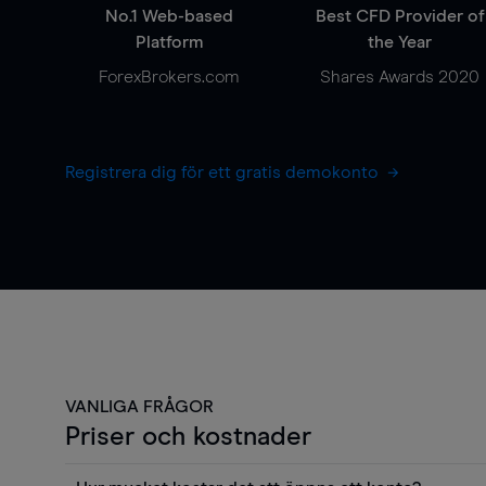
No.1 Web-based
Best CFD Provider of
Platform
the Year
ForexBrokers.com
Shares Awards 2020
Registrera dig för ett gratis demokonto
VANLIGA FRÅGOR
Priser och kostnader