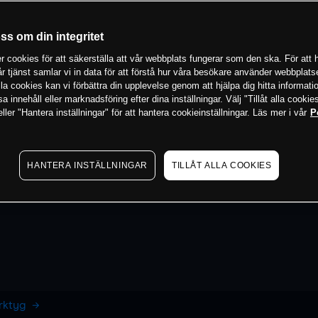
oss om din integritet
 cookies för att säkerställa att vår webbplats fungerar som den ska. För att h
vår tjänst samlar vi in data för att förstå hur våra besökare använder webbpla
 alla cookies kan vi förbättra din upplevelse genom att hjälpa dig hitta informat
 innehåll eller marknadsföring efter dina inställningar. Välj "Tillåt alla cookies
ler "Hantera inställningar" för att hantera cookieinställningar. Läs mer i vår
P
HANTERA INSTÄLLNINGAR
TILLÅT ALLA COOKIES
erktyg