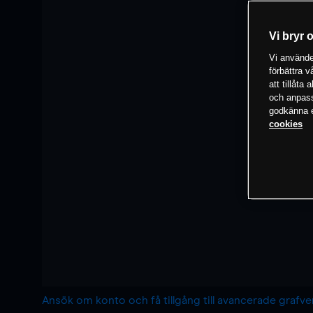
Vi bryr 
Vi använder
förbättra 
att tillåta
och anpassa
godkänna el
cookies
Ansök om konto och få tillgång till avancerade grafv