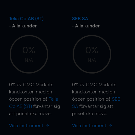
Telia Co AB (ST)
SEB SA
- Alla kunder
- Alla kunder
0%
0%
N/A
N/A
0%
av CMC Markets
0%
av CMC Markets
kundkonton med en
kundkonton med en
öppen position på
Telia
öppen position på
SEB
Co AB (ST)
förväntar sig
SA
förväntar sig att
att priset ska
move
.
priset ska
move
.
Visa instrument
Visa instrument