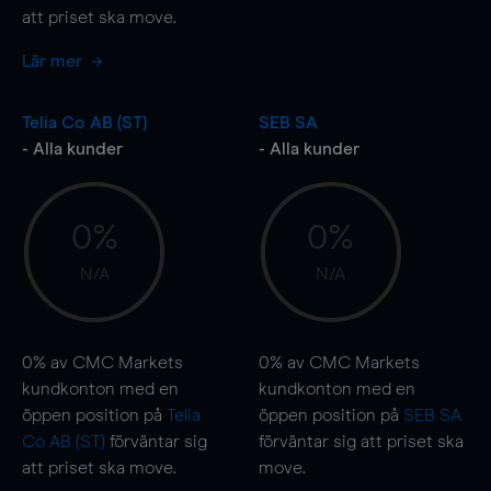
att priset ska
move
.
Lär mer
Telia Co AB (ST)
SEB SA
- Alla kunder
- Alla kunder
0%
0%
N/A
N/A
0%
av CMC Markets
0%
av CMC Markets
kundkonton med en
kundkonton med en
öppen position på
Telia
öppen position på
SEB SA
Co AB (ST)
förväntar sig
förväntar sig att priset ska
att priset ska
move
.
move
.