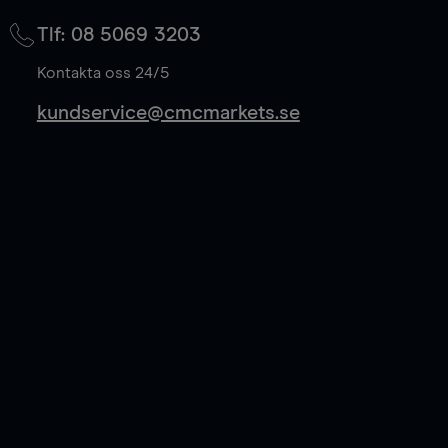
på mittkurs, och sparar 50% av spreadkostnaden.
Tlf: 08 5069 3203
Läs mer
Kontakta oss 24/5
kundservice@cmcmarkets.se