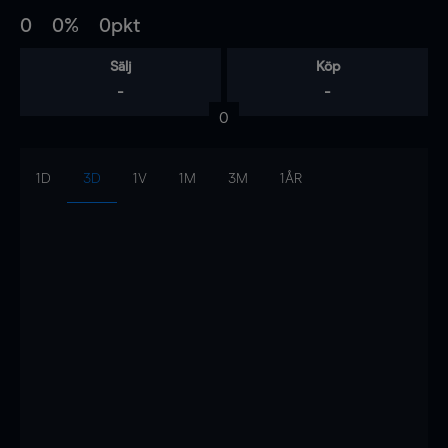
0
0%
0pkt
Sälj
Köp
-
-
0
1D
3D
1V
1M
3M
1ÅR