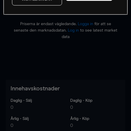
Priserna är endast vägledande.
Logga in
för att se
senaste den marknadsdatan.
Log in
to see latest market
data
Innehavskostnader
Daglig - Sälj
Daglig - Köp
0
0
Årlig - Sälj
Årlig - Köp
0
0