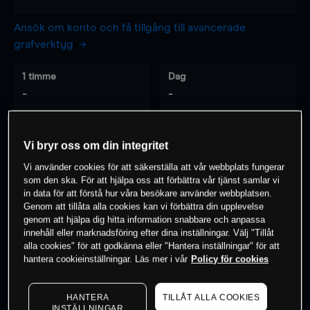
Ansök om konto och få tillgång till avancerade
grafverktyg
1 timme
Dag
-
-
7 dagar
30 dagar
Vi bryr oss om din integritet
-
-
Vi använder cookies för att säkerställa att vår webbplats fungerar
som den ska. För att hjälpa oss att förbättra vår tjänst samlar vi
in data för att förstå hur våra besökare använder webbplatsen.
Genom att tillåta alla cookies kan vi förbättra din upplevelse
0
% av kunderna har en
position i detta
genom att hjälpa dig hitta information snabbare och anpassa
instrument
innehåll eller marknadsföring efter dina inställningar. Välj "Tillåt
alla cookies" för att godkänna eller "Hantera inställningar" för att
hantera cookieinställningar. Läs mer i vår
Policy för cookies
Börja handla
HANTERA
TILLÅT ALLA COOKIES
INSTÄLLNINGAR