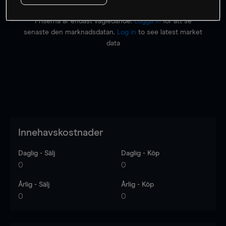
Priserna är endast vägledande.
Logga in
för att se
senaste den marknadsdatan.
Log in
to see latest market
data
Innehavskostnader
Daglig - Sälj
Daglig - Köp
0
0
Årlig - Sälj
Årlig - Köp
0
0