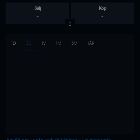
Sälj
Köp
-
-
0
1D
3D
1V
1M
3M
1ÅR