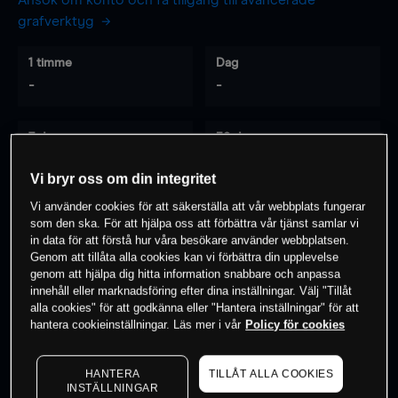
Ansök om konto och få tillgång till avancerade
grafverktyg
1 timme
Dag
-
-
7 dagar
30 dagar
-
-
Vi bryr oss om din integritet
Vi använder cookies för att säkerställa att vår webbplats fungerar
som den ska. För att hjälpa oss att förbättra vår tjänst samlar vi
0
% av kunderna har en
position i detta
in data för att förstå hur våra besökare använder webbplatsen.
Genom att tillåta alla cookies kan vi förbättra din upplevelse
instrument
genom att hjälpa dig hitta information snabbare och anpassa
innehåll eller marknadsföring efter dina inställningar. Välj "Tillåt
alla cookies" för att godkänna eller "Hantera inställningar" för att
Börja handla
hantera cookieinställningar. Läs mer i vår
Policy för cookies
HANTERA
TILLÅT ALLA COOKIES
INSTÄLLNINGAR