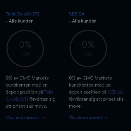
Telia Co AB (ST)
SEB SA
- Alla kunder
- Alla kunder
0%
0%
N/A
N/A
0%
av CMC Markets
0%
av CMC Markets
kundkonton med en
kundkonton med en
öppen position på
Telia
öppen position på
SEB SA
Co AB (ST)
förväntar sig
förväntar sig att priset ska
att priset ska
move
.
move
.
Visa instrument
Visa instrument