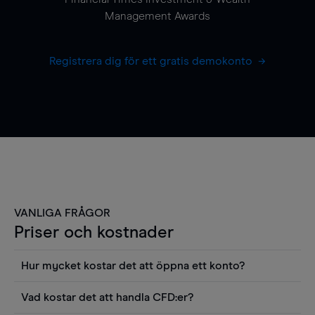
Management Awards
Registrera dig för ett gratis demokonto
VANLIGA FRÅGOR
Priser och kostnader
Hur mycket kostar det att öppna ett konto?
Det finns ingen kostnad för att öppna ett
Vad kostar det att handla CFD:er?
livekonto. Du kan också visa våra priser och