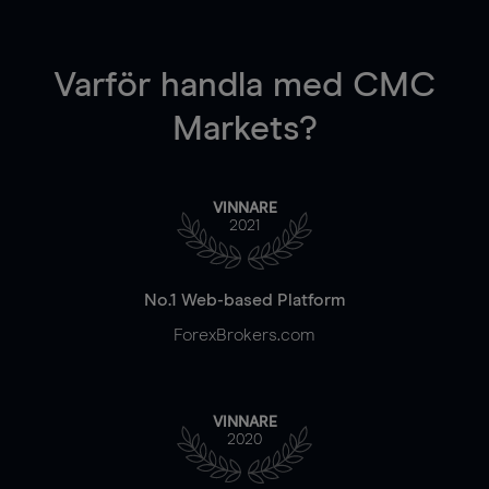
Varför handla
med CMC
Markets?
VINNARE
2021
No.1 Web-based Platform
ForexBrokers.com
VINNARE
2020