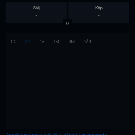
Sälj
Köp
-
-
0
1D
3D
1V
1M
3M
1ÅR