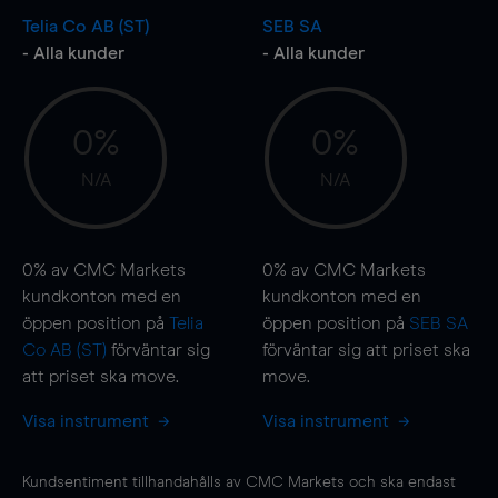
Telia Co AB (ST)
SEB SA
- Alla kunder
- Alla kunder
0%
0%
N/A
N/A
0%
av CMC Markets
0%
av CMC Markets
kundkonton med en
kundkonton med en
öppen position på
Telia
öppen position på
SEB SA
Co AB (ST)
förväntar sig
förväntar sig att priset ska
att priset ska
move
.
move
.
Visa instrument
Visa instrument
Kundsentiment tillhandahålls av CMC Markets och ska endast