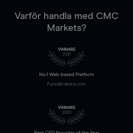
Varför handla
med CMC
Markets?
VINNARE
2021
No.1 Web-based Platform
ForexBrokers.com
VINNARE
2020
Best CFD Provider of the Year