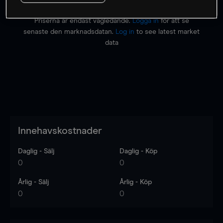
Priserna är endast vägledande.
Logga in
för att se
senaste den marknadsdatan.
Log in
to see latest market
data
Innehavskostnader
Daglig - Sälj
Daglig - Köp
0
0
Årlig - Sälj
Årlig - Köp
0
0