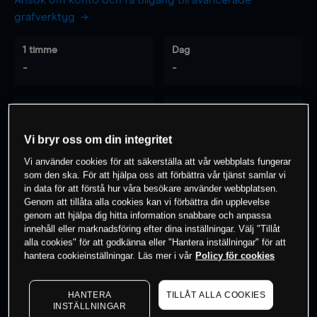
Ansök om konto och få tillgång till avancerade
grafverktyg
1 timme
Dag
-
-
7 dagar
30 dagar
-
-
Vi bryr oss om din integritet
Vi använder cookies för att säkerställa att vår webbplats fungerar
som den ska. För att hjälpa oss att förbättra vår tjänst samlar vi
0
% av kunderna har en
position i detta
in data för att förstå hur våra besökare använder webbplatsen.
Genom att tillåta alla cookies kan vi förbättra din upplevelse
instrument
genom att hjälpa dig hitta information snabbare och anpassa
innehåll eller marknadsföring efter dina inställningar. Välj "Tillåt
alla cookies" för att godkänna eller "Hantera inställningar" för att
Börja handla
hantera cookieinställningar. Läs mer i vår
Policy för cookies
HANTERA
TILLÅT ALLA COOKIES
INSTÄLLNINGAR