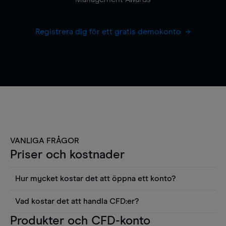
Registrera dig för ett gratis demokonto
VANLIGA FRÅGOR
Priser och kostnader
Hur mycket kostar det att öppna ett konto?
Det finns ingen kostnad för att öppna ett
Vad kostar det att handla CFD:er?
livekonto. Du kan också visa våra priser och
Det är en rad kostnader att tänka på när man
Produkter och CFD-konto
använda sådana verktyg som diagram, Reuters