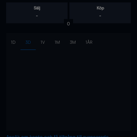
Sälj
Köp
-
-
0
1D
3D
1V
1M
3M
1ÅR