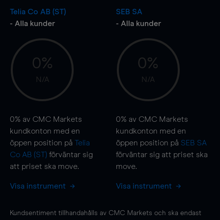
Telia Co AB (ST)
SEB SA
- Alla kunder
- Alla kunder
0%
0%
N/A
N/A
0%
av CMC Markets
0%
av CMC Markets
kundkonton med en
kundkonton med en
öppen position på
Telia
öppen position på
SEB SA
Co AB (ST)
förväntar sig
förväntar sig att priset ska
att priset ska
move
.
move
.
Visa instrument
Visa instrument
Kundsentiment tillhandahålls av CMC Markets och ska endast