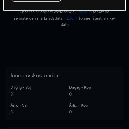
Priserna är endast vägledande.
Logga in
för att se
senaste den marknadsdatan.
Log in
to see latest market
data
Innehavskostnader
Daglig - Sälj
Daglig - Köp
0
0
Årlig - Sälj
Årlig - Köp
0
0