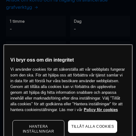
Ansök om konto och få tillgång till avancerade
grafverktyg
1 timme
Dag
-
-
7 dagar
30 dagar
-
-
Vi bryr oss om din integritet
Vi använder cookies för att säkerställa att vår webbplats fungerar
som den ska. För att hjälpa oss att förbättra vår tjänst samlar vi
0
% av kunderna har en
position i detta
in data för att förstå hur våra besökare använder webbplatsen.
Genom att tillåta alla cookies kan vi förbättra din upplevelse
instrument
genom att hjälpa dig hitta information snabbare och anpassa
innehåll eller marknadsföring efter dina inställningar. Välj "Tillåt
alla cookies" för att godkänna eller "Hantera inställningar" för att
Börja handla
hantera cookieinställningar. Läs mer i vår
Policy för cookies
HANTERA
TILLÅT ALLA COOKIES
INSTÄLLNINGAR