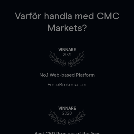
Varför handla
med CMC
Markets?
VINNARE
2021
No.1 Web-based Platform
ForexBrokers.com
VINNARE
2020
Best CFD Provider of the Year