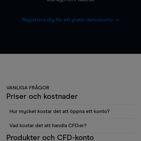
Registrera dig för ett gratis demokonto
VANLIGA FRÅGOR
Priser och kostnader
Hur mycket kostar det att öppna ett konto?
Det finns ingen kostnad för att öppna ett
Vad kostar det att handla CFD:er?
livekonto. Du kan också visa våra priser och
Det är en rad kostnader att tänka på när man
Produkter och CFD-konto
använda sådana verktyg som diagram, Reuters