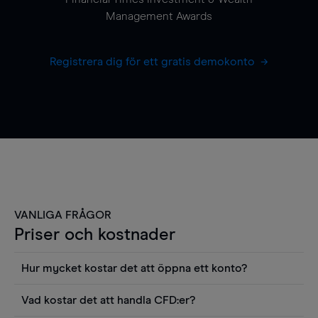
Management Awards
Registrera dig för ett gratis demokonto
VANLIGA FRÅGOR
Priser och kostnader
Hur mycket kostar det att öppna ett konto?
Det finns ingen kostnad för att öppna ett
Vad kostar det att handla CFD:er?
livekonto. Du kan också visa våra priser och