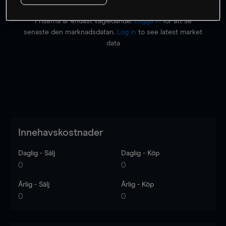
Priserna är endast vägledande.
Logga in
för att se
senaste den marknadsdatan.
Log in
to see latest market
data
Innehavskostnader
Daglig - Sälj
Daglig - Köp
0
0
Årlig - Sälj
Årlig - Köp
0
0