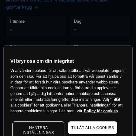
Ansök om konto och få tillgång till avancerade
grafverktyg
1 timme
Dag
-
-
7 dagar
30 dagar
-
-
Vi bryr oss om din integritet
Vi använder cookies för att säkerställa att vår webbplats fungerar
som den ska. För att hjälpa oss att förbättra vår tjänst samlar vi
0
% av kunderna har en
position i detta
in data för att förstå hur våra besökare använder webbplatsen.
Genom att tillåta alla cookies kan vi förbättra din upplevelse
instrument
genom att hjälpa dig hitta information snabbare och anpassa
innehåll eller marknadsföring efter dina inställningar. Välj "Tillåt
alla cookies" för att godkänna eller "Hantera inställningar" för att
Börja handla
hantera cookieinställningar. Läs mer i vår
Policy för cookies
HANTERA
TILLÅT ALLA COOKIES
INSTÄLLNINGAR