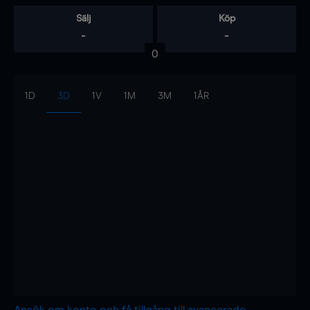
Sälj
Köp
-
-
0
1D
3D
1V
1M
3M
1ÅR