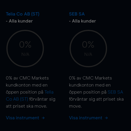
Telia Co AB (ST)
SEB SA
- Alla kunder
- Alla kunder
0%
0%
N/A
N/A
0%
av CMC Markets
0%
av CMC Markets
kundkonton med en
kundkonton med en
öppen position på
Telia
öppen position på
SEB SA
Co AB (ST)
förväntar sig
förväntar sig att priset ska
att priset ska
move
.
move
.
Visa instrument
Visa instrument