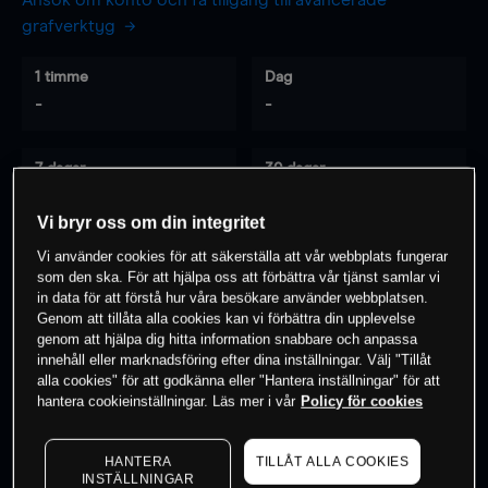
Ansök om konto och få tillgång till avancerade
grafverktyg
1 timme
Dag
-
-
7 dagar
30 dagar
-
-
Vi bryr oss om din integritet
Vi använder cookies för att säkerställa att vår webbplats fungerar
som den ska. För att hjälpa oss att förbättra vår tjänst samlar vi
0
% av kunderna har en
position i detta
in data för att förstå hur våra besökare använder webbplatsen.
instrument
Genom att tillåta alla cookies kan vi förbättra din upplevelse
genom att hjälpa dig hitta information snabbare och anpassa
innehåll eller marknadsföring efter dina inställningar. Välj "Tillåt
alla cookies" för att godkänna eller "Hantera inställningar" för att
Börja handla
hantera cookieinställningar. Läs mer i vår
Policy för cookies
HANTERA
TILLÅT ALLA COOKIES
INSTÄLLNINGAR