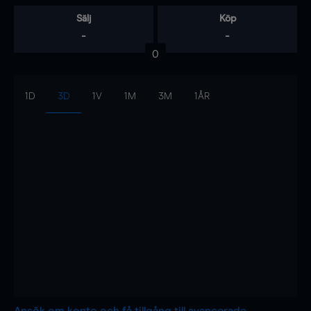
Sälj
Köp
-
-
0
1D
3D
1V
1M
3M
1ÅR