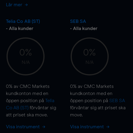
Lär mer
Telia Co AB (ST)
SEB SA
- Alla kunder
- Alla kunder
0%
0%
N/A
N/A
0%
av CMC Markets
0%
av CMC Markets
kundkonton med en
kundkonton med en
öppen position på
Telia
öppen position på
SEB SA
Co AB (ST)
förväntar sig
förväntar sig att priset ska
att priset ska
move
.
move
.
Visa instrument
Visa instrument