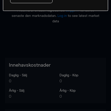
Priserna är endast vägledande.
Logga in
för att se
senaste den marknadsdatan.
Log in
to see latest market
data
Innehavskostnader
Daglig - Sälj
Daglig - Köp
0
0
Årlig - Sälj
Årlig - Köp
0
0