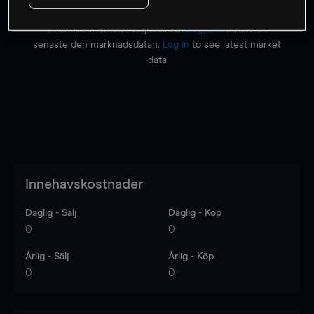
Priserna är endast vägledande.
Logga in
för att se
senaste den marknadsdatan.
Log in
to see latest market
data
Innehavskostnader
Daglig - Sälj
Daglig - Köp
0
0
Årlig - Sälj
Årlig - Köp
0
0