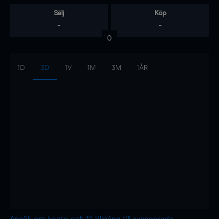
Sälj
Köp
-
-
0
1D
3D
1V
1M
3M
1ÅR