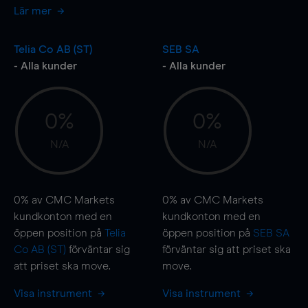
Lär mer
Telia Co AB (ST)
SEB SA
- Alla kunder
- Alla kunder
0%
0%
N/A
N/A
0%
av CMC Markets
0%
av CMC Markets
kundkonton med en
kundkonton med en
öppen position på
Telia
öppen position på
SEB SA
Co AB (ST)
förväntar sig
förväntar sig att priset ska
att priset ska
move
.
move
.
Visa instrument
Visa instrument