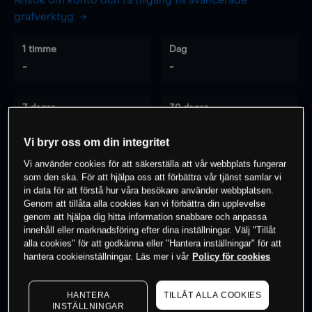
Ansök om konto och få tillgång till avancerade
grafverktyg
1 timme
Dag
-
-
7 dagar
30 dagar
-
-
Vi bryr oss om din integritet
Vi använder cookies för att säkerställa att vår webbplats fungerar
som den ska. För att hjälpa oss att förbättra vår tjänst samlar vi
0
% av kunderna har en
position i detta
in data för att förstå hur våra besökare använder webbplatsen.
instrument
Genom att tillåta alla cookies kan vi förbättra din upplevelse
genom att hjälpa dig hitta information snabbare och anpassa
innehåll eller marknadsföring efter dina inställningar. Välj "Tillåt
alla cookies" för att godkänna eller "Hantera inställningar" för att
Börja handla
hantera cookieinställningar. Läs mer i vår
Policy för cookies
HANTERA
TILLÅT ALLA COOKIES
INSTÄLLNINGAR