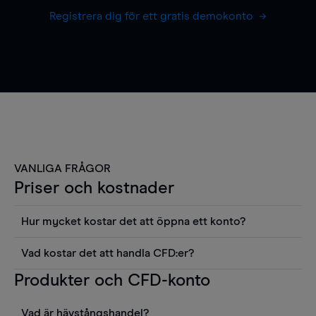
Registrera dig för ett gratis demokonto
VANLIGA FRÅGOR
Priser och kostnader
Hur mycket kostar det att öppna ett konto?
Det finns ingen kostnad för att öppna ett
Vad kostar det att handla CFD:er?
livekonto. Du kan också visa våra priser och
Det är en rad kostnader att tänka på när man
Produkter och CFD-konto
använda sådana verktyg som diagram, Reuters
handlar CFD:er, inkluderat spread,
news eller Morningstars kvantitativa
innehavskostnader (för positioner som hålls öppna
aktierapporter utan kostnad.
Vad är hävstångshandel?