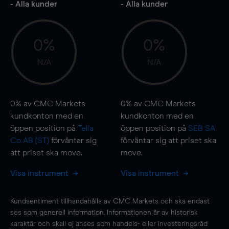
- Alla kunder
- Alla kunder
0%
0%
N/A
N/A
0%
av CMC Markets
0%
av CMC Markets
kundkonton med en
kundkonton med en
öppen position på
Telia
öppen position på
SEB SA
Co AB (ST)
förväntar sig
förväntar sig att priset ska
att priset ska
move
.
move
.
Visa instrument
Visa instrument
Kundsentiment tillhandahålls av CMC Markets och ska endast
ses som generell information. Informationen är av historisk
karaktär och skall ej anses som handels- eller investeringsråd