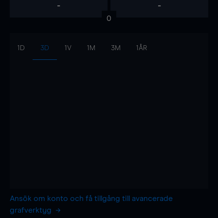
-
-
0
1D
3D
1V
1M
3M
1ÅR
Ansök om konto och få tillgång till avancerade
grafverktyg