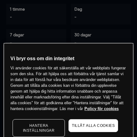
1 timme
Dag
-
-
7 dagar
30 dagar
-
-
Vi bryr oss om din integritet
Vi använder cookies för att säkerställa att vår webbplats fungerar
0
% av kunderna har en
position i detta
som den ska. För att hjälpa oss att förbättra vår tjänst samlar vi
instrument
in data för att förstå hur våra besökare använder webbplatsen.
Genom att tillåta alla cookies kan vi förbättra din upplevelse
genom att hjälpa dig hitta information snabbare och anpassa
innehåll eller marknadsföring efter dina inställningar. Välj "Tillåt
Börja handla
alla cookies" för att godkänna eller "Hantera inställningar" för att
hantera cookieinställningar. Läs mer i vår
Policy för cookies
HANTERA
TILLÅT ALLA COOKIES
INSTÄLLNINGAR