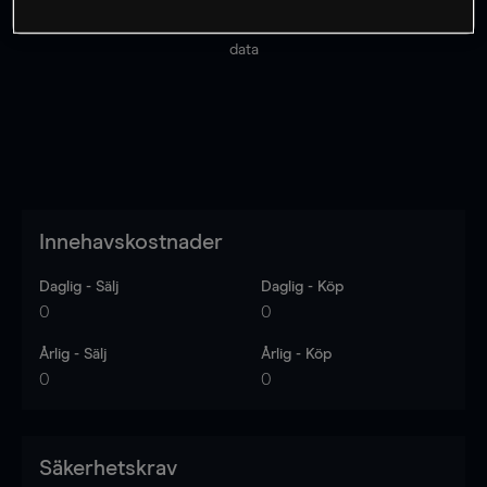
Priserna är endast vägledande.
Logga in
för att se
senaste den marknadsdatan.
Log in
to see latest market
data
Innehavskostnader
Daglig - Sälj
Daglig - Köp
0
0
Årlig - Sälj
Årlig - Köp
0
0
Säkerhetskrav