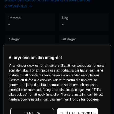
Ansök om konto och få tillgång till avancerade
grafverktyg
1 timme
Dag
-
-
7 dagar
30 dagar
-
-
Vi bryr oss om din integritet
Vi använder cookies för att säkerställa att vår webbplats fungerar
0
% av kunderna har en
position i detta
som den ska. För att hjälpa oss att förbättra vår tjänst samlar vi
instrument
in data för att förstå hur våra besökare använder webbplatsen.
Genom att tillåta alla cookies kan vi förbättra din upplevelse
genom att hjälpa dig hitta information snabbare och anpassa
innehåll eller marknadsföring efter dina inställningar. Välj "Tillåt
Börja handla
alla cookies" för att godkänna eller "Hantera inställningar" för att
hantera cookieinställningar. Läs mer i vår
Policy för cookies
HANTERA
TILLÅT ALLA COOKIES