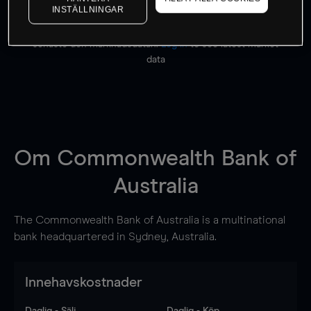
INSTÄLLNINGAR
Priserna är endast vägledande.
Logga in
för att se
senaste den marknadsdatan.
Log in
to see latest market
data
Om
Commonwealth Bank of
Australia
The Commonwealth Bank of Australia is a multinational
bank headquartered in Sydney, Australia.
Innehavskostnader
Daglig - Sälj
Daglig - Köp