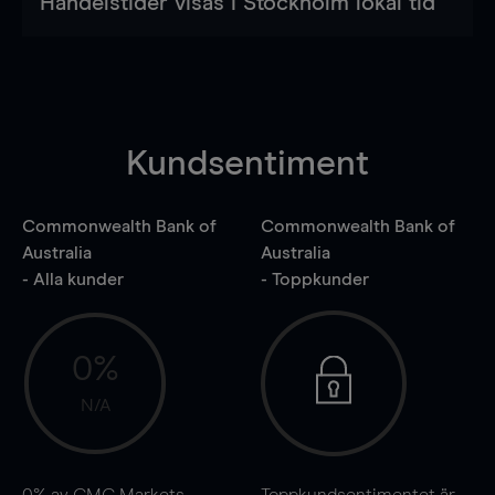
Handelstider visas i Stockholm lokal tid
Kundsentiment
Commonwealth Bank of
Commonwealth Bank of
Australia
Australia
- Alla kunder
- Toppkunder
0%
N/A
0%
av CMC Markets
Toppkundsentimentet är