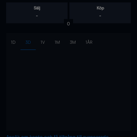
Sälj
Köp
-
-
0
1D
3D
1V
1M
3M
1ÅR