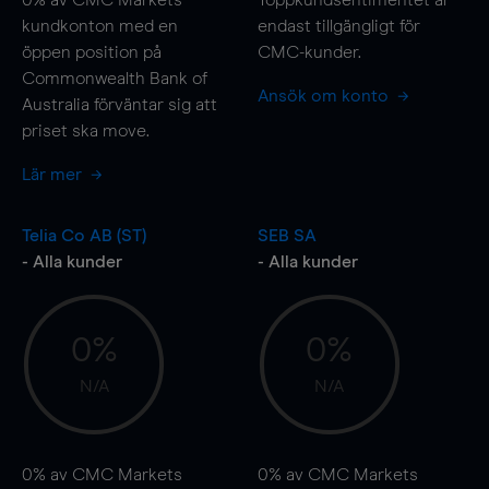
kundkonton med en
endast tillgängligt för
öppen position på
CMC-kunder.
Commonwealth Bank of
Ansök om konto
Australia förväntar sig att
priset ska
move
.
Lär mer
Telia Co AB (ST)
SEB SA
- Alla kunder
- Alla kunder
0%
0%
N/A
N/A
0%
av CMC Markets
0%
av CMC Markets