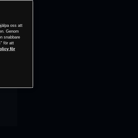
jälpa oss att
tsen. Genom
ion snabbare
" för att
olicy för