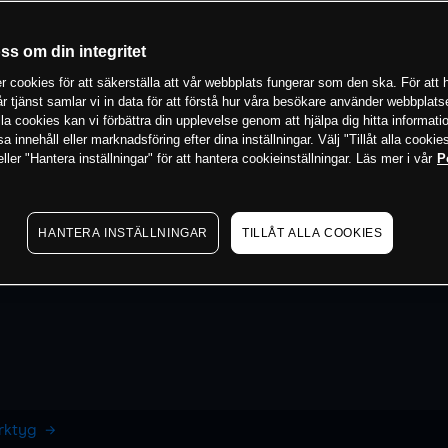
oss om din integritet
 cookies för att säkerställa att vår webbplats fungerar som den ska. För att h
vår tjänst samlar vi in data för att förstå hur våra besökare använder webbpla
 alla cookies kan vi förbättra din upplevelse genom att hjälpa dig hitta informat
 innehåll eller marknadsföring efter dina inställningar. Välj "Tillåt alla cookies
ler "Hantera inställningar" för att hantera cookieinställningar. Läs mer i vår
P
HANTERA INSTÄLLNINGAR
TILLÅT ALLA COOKIES
erktyg