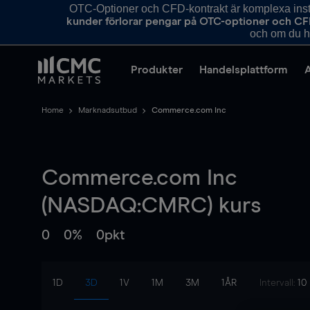
OTC-Optioner och CFD-kontrakt är komplexa instr
kunder förlorar pengar på OTC-optioner och CF
och om du ha
Produkter
Handelsplattform
Home
Marknadsutbud
Commerce.com Inc
Commerce.com Inc
(NASDAQ:CMRC) kurs
0
0%
0pkt
1D
3D
1V
1M
3M
1ÅR
Intervall:
10