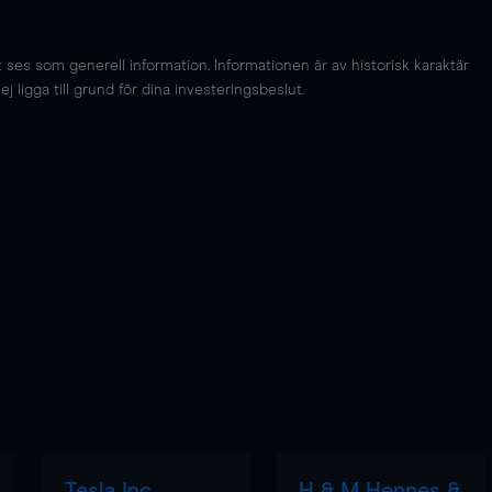
es som generell information. Informationen är av historisk karaktär
 ligga till grund för dina investeringsbeslut.
Tesla Inc
H & M Hennes &