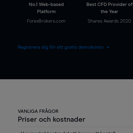
No.1 Web-based
Best CFD Provider of
Platform
the Year
ForexBrokers.com
Shares Awards 2020
Registrera dig för ett gratis demokonto
VANLIGA FRÅGOR
Priser och kostnader