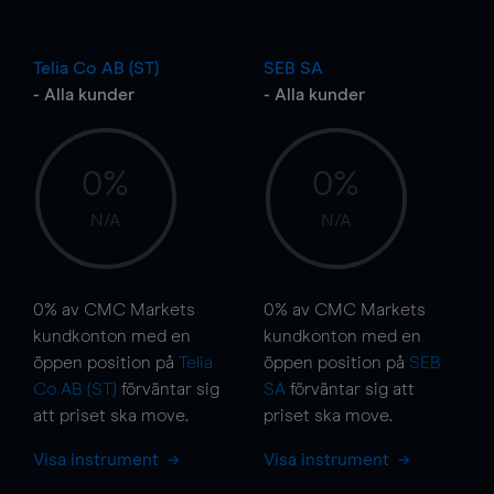
Telia Co AB (ST)
SEB SA
- Alla kunder
- Alla kunder
0%
0%
N/A
N/A
0%
av CMC Markets
0%
av CMC Markets
kundkonton med en
kundkonton med en
öppen position på
Telia
öppen position på
SEB
Co AB (ST)
förväntar sig
SA
förväntar sig att
att priset ska
move
.
priset ska
move
.
Visa instrument
Visa instrument