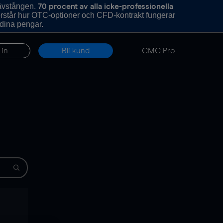
hävstången.
70 procent av alla icke-professionella
förstår hur OTC-optioner och CFD-kontrakt fungerar
 dina pengar.
 in
Bli kund
CMC Pro