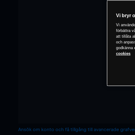
Vi bryr 
Vi använder
förbättra 
att tillåta
och anpassa
godkänna el
cookies
Ansök om konto och få tillgång till avancerade grafv