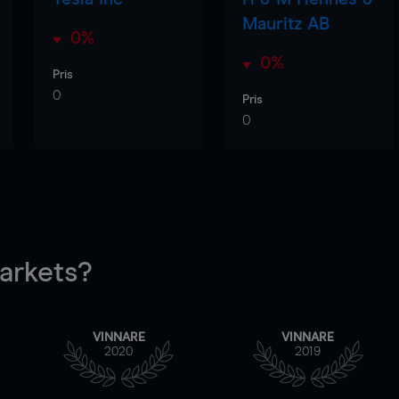
Mauritz AB
0%
0%
Pris
0
Pris
0
rkets?
VINNARE
VINNARE
2020
2019