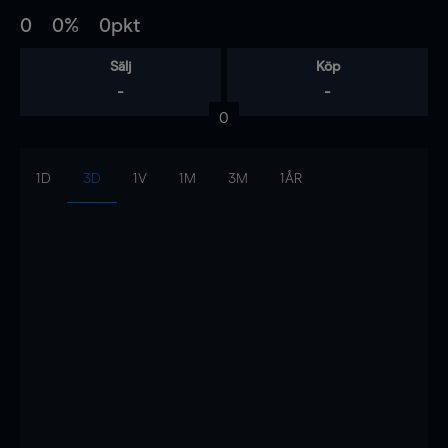
0
0%
0pkt
Sälj
Köp
-
-
0
1D
3D
1V
1M
3M
1ÅR