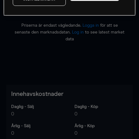
Priserna är endast vägledande.
Logga in
för att se
senaste den marknadsdatan.
Log in
to see latest market
data
Innehavskostnader
Daglig - Sälj
Daglig - Köp
0
0
Årlig - Sälj
Årlig - Köp
0
0