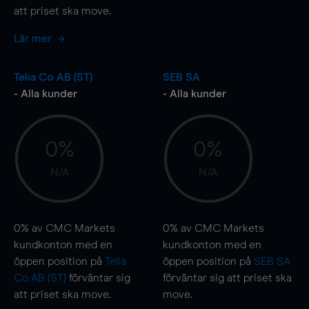
att priset ska
move
.
Lär mer
Telia Co AB (ST)
SEB SA
- Alla kunder
- Alla kunder
0%
0%
N/A
N/A
0%
av CMC Markets
0%
av CMC Markets
kundkonton med en
kundkonton med en
öppen position på
Telia
öppen position på
SEB SA
Co AB (ST)
förväntar sig
förväntar sig att priset ska
att priset ska
move
.
move
.