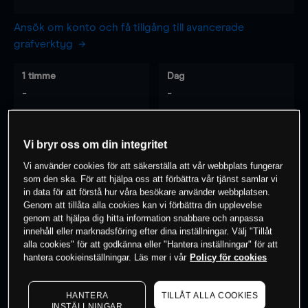
Ansök om konto och få tillgång till avancerade
grafverktyg
1 timme
Dag
-
-
7 dagar
30 dagar
Vi bryr oss om din integritet
-
-
Vi använder cookies för att säkerställa att vår webbplats fungerar
som den ska. För att hjälpa oss att förbättra vår tjänst samlar vi
in data för att förstå hur våra besökare använder webbplatsen.
Genom att tillåta alla cookies kan vi förbättra din upplevelse
0
% av kunderna har en
position i detta
genom att hjälpa dig hitta information snabbare och anpassa
instrument
innehåll eller marknadsföring efter dina inställningar. Välj "Tillåt
alla cookies" för att godkänna eller "Hantera inställningar" för att
hantera cookieinställningar. Läs mer i vår
Policy för cookies
Börja handla
HANTERA
TILLÅT ALLA COOKIES
INSTÄLLNINGAR