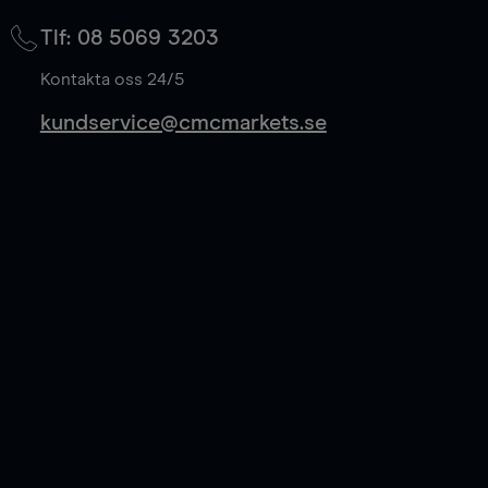
på mittkurs, och sparar 50% av spreadkostnaden.
Tlf: 08 5069 3203
Läs mer
Kontakta oss 24/5
kundservice@cmcmarkets.se