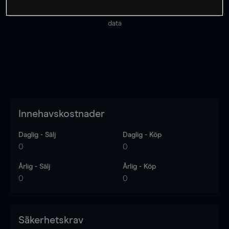
Priserna är endast vägledande.
Logga in
för att se
senaste den marknadsdatan.
Log in
to see latest market
data
Innehavskostnader
Daglig - Sälj
Daglig - Köp
0
0
Årlig - Sälj
Årlig - Köp
0
0
Säkerhetskrav