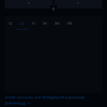
-
-
0
1D
3D
1V
1M
3M
1ÅR
Ansök om konto och få tillgång till avancerade
grafverktyg