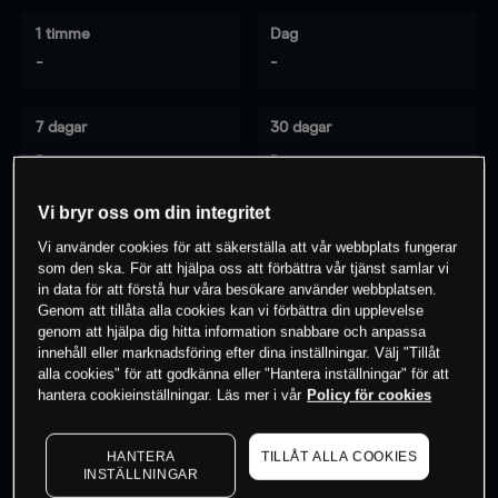
1 timme
Dag
-
-
7 dagar
30 dagar
-
-
Vi bryr oss om din integritet
Vi använder cookies för att säkerställa att vår webbplats fungerar
0
% av kunderna har en
position i detta
som den ska. För att hjälpa oss att förbättra vår tjänst samlar vi
instrument
in data för att förstå hur våra besökare använder webbplatsen.
Genom att tillåta alla cookies kan vi förbättra din upplevelse
genom att hjälpa dig hitta information snabbare och anpassa
innehåll eller marknadsföring efter dina inställningar. Välj "Tillåt
Börja handla
alla cookies" för att godkänna eller "Hantera inställningar" för att
hantera cookieinställningar. Läs mer i vår
Policy för cookies
HANTERA
TILLÅT ALLA COOKIES
INSTÄLLNINGAR