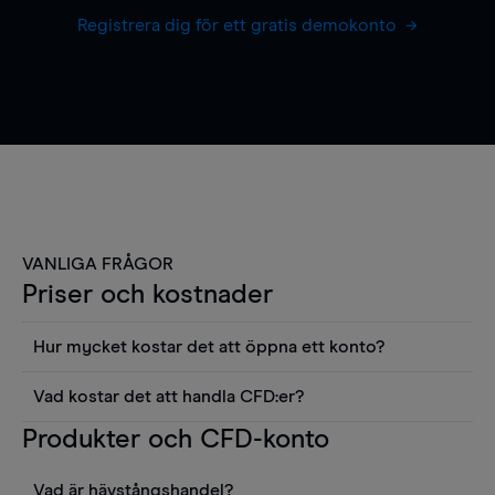
Registrera dig för ett gratis demokonto
VANLIGA FRÅGOR
Priser och kostnader
Hur mycket kostar det att öppna ett konto?
Det finns ingen kostnad för att öppna ett
Vad kostar det att handla CFD:er?
livekonto. Du kan också visa våra priser och
Det är en rad kostnader att tänka på när man
Produkter och CFD-konto
använda sådana verktyg som diagram, Reuters
handlar CFD:er, inkluderat spread,
news eller Morningstars kvantitativa
innehavskostnader (för positioner som hålls öppna
aktierapporter utan kostnad.
Vad är hävstångshandel?