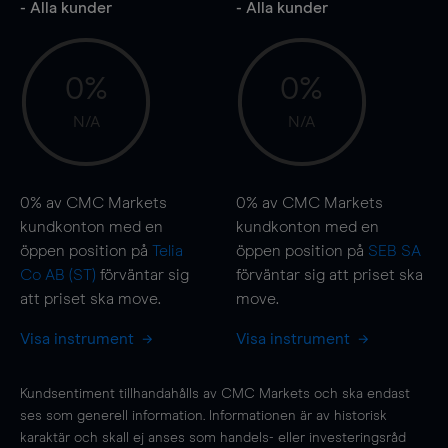
- Alla kunder
- Alla kunder
0%
0%
N/A
N/A
0%
av CMC Markets
0%
av CMC Markets
kundkonton med en
kundkonton med en
öppen position på
Telia
öppen position på
SEB SA
Co AB (ST)
förväntar sig
förväntar sig att priset ska
att priset ska
move
.
move
.
Visa instrument
Visa instrument
Kundsentiment tillhandahålls av CMC Markets och ska endast
ses som generell information. Informationen är av historisk
karaktär och skall ej anses som handels- eller investeringsråd