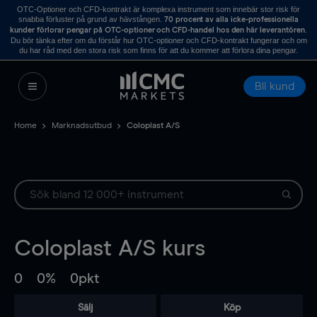
OTC-Optioner och CFD-kontrakt är komplexa instrument som innebär stor risk för
snabba förluster på grund av hävstången.
70 procent av alla icke-professionella
.
kunder förlorar pengar på OTC-optioner och CFD-handel hos den här leverantören
Du bör tänka efter om du förstår hur OTC-optioner och CFD-kontrakt fungerar och om
du har råd med den stora risk som finns för att du kommer att förlora dina pengar.
Bli kund
Home
Marknadsutbud
Coloplast A/S
Coloplast A/S
kurs
0
0%
0pkt
Sälj
Köp