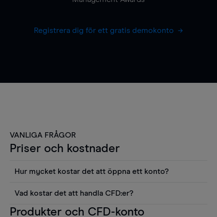
Registrera dig för ett gratis demokonto
VANLIGA FRÅGOR
Priser och kostnader
Hur mycket kostar det att öppna ett konto?
Det finns ingen kostnad för att öppna ett
Vad kostar det att handla CFD:er?
livekonto. Du kan också visa våra priser och
Det är en rad kostnader att tänka på när man
Produkter och CFD-konto
använda sådana verktyg som diagram, Reuters