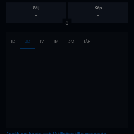
Sälj
Köp
-
-
0
1D
3D
1V
1M
3M
1ÅR