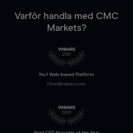
Varför handla
med CMC
Markets?
VINNARE
2021
No.1 Web-based Platform
ForexBrokers.com
VINNARE
2020
Best CFD Provider of the Year