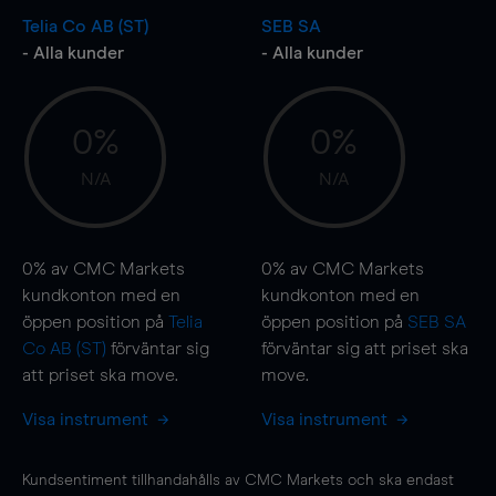
Telia Co AB (ST)
SEB SA
- Alla kunder
- Alla kunder
0%
0%
N/A
N/A
0%
av CMC Markets
0%
av CMC Markets
kundkonton med en
kundkonton med en
öppen position på
Telia
öppen position på
SEB SA
Co AB (ST)
förväntar sig
förväntar sig att priset ska
att priset ska
move
.
move
.
Visa instrument
Visa instrument
Kundsentiment tillhandahålls av CMC Markets och ska endast