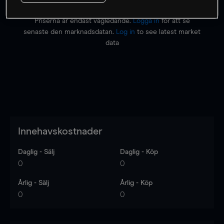
Priserna är endast vägledande.
Logga in
för att se
senaste den marknadsdatan.
Log in
to see latest market
data
Innehavskostnader
Daglig - Sälj
Daglig - Köp
0
0
Årlig - Sälj
Årlig - Köp
0
0