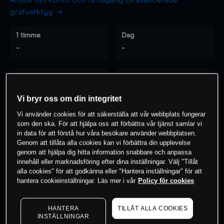
Ansök om konto och få tillgång till avancerade
grafverktyg
1 timme
Dag
-
-
7 dagar
30 dagar
-
-
Vi bryr oss om din integritet
Vi använder cookies för att säkerställa att vår webbplats fungerar
som den ska. För att hjälpa oss att förbättra vår tjänst samlar vi
0
% av kunderna har en
position i detta
in data för att förstå hur våra besökare använder webbplatsen.
Genom att tillåta alla cookies kan vi förbättra din upplevelse
instrument
genom att hjälpa dig hitta information snabbare och anpassa
innehåll eller marknadsföring efter dina inställningar. Välj "Tillåt
alla cookies" för att godkänna eller "Hantera inställningar" för att
Börja handla
hantera cookieinställningar. Läs mer i vår
Policy för cookies
HANTERA
TILLÅT ALLA COOKIES
INSTÄLLNINGAR