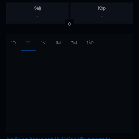
Sälj
Köp
-
-
0
1D
3D
1V
1M
3M
1ÅR