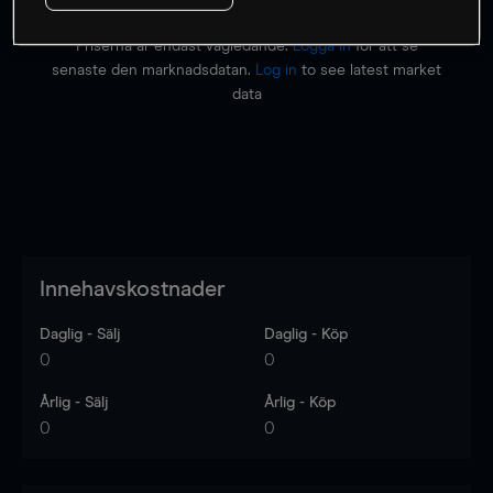
Priserna är endast vägledande.
Logga in
för att se
senaste den marknadsdatan.
Log in
to see latest market
data
Innehavskostnader
Daglig - Sälj
Daglig - Köp
0
0
Årlig - Sälj
Årlig - Köp
0
0