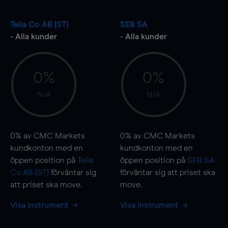
Telia Co AB (ST)
SEB SA
- Alla kunder
- Alla kunder
0%
0%
N/A
N/A
0%
av CMC Markets
0%
av CMC Markets
kundkonton med en
kundkonton med en
öppen position på
Telia
öppen position på
SEB SA
Co AB (ST)
förväntar sig
förväntar sig att priset ska
att priset ska
move
.
move
.
Visa instrument
Visa instrument