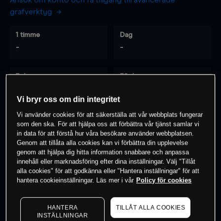
Ansök om konto och få tillgång till avancerade
grafverktyg
1 timme
Dag
-
-
7 dagar
30 dagar
-
-
Vi bryr oss om din integritet
Vi använder cookies för att säkerställa att vår webbplats fungerar
som den ska. För att hjälpa oss att förbättra vår tjänst samlar vi
0
% av kunderna har en
position i detta
in data för att förstå hur våra besökare använder webbplatsen.
Genom att tillåta alla cookies kan vi förbättra din upplevelse
instrument
genom att hjälpa dig hitta information snabbare och anpassa
innehåll eller marknadsföring efter dina inställningar. Välj "Tillåt
alla cookies" för att godkänna eller "Hantera inställningar" för att
Börja handla
hantera cookieinställningar. Läs mer i vår
Policy för cookies
HANTERA
TILLÅT ALLA COOKIES
INSTÄLLNINGAR