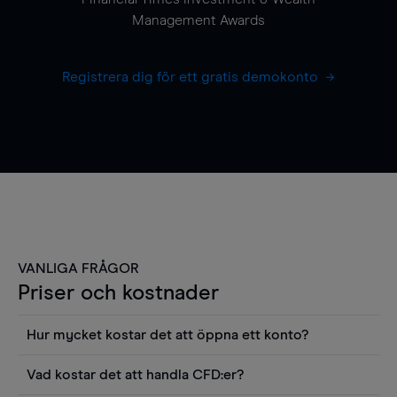
Management Awards
Registrera dig för ett gratis demokonto
VANLIGA FRÅGOR
Priser och kostnader
Hur mycket kostar det att öppna ett konto?
Det finns ingen kostnad för att öppna ett
Vad kostar det att handla CFD:er?
livekonto. Du kan också visa våra priser och