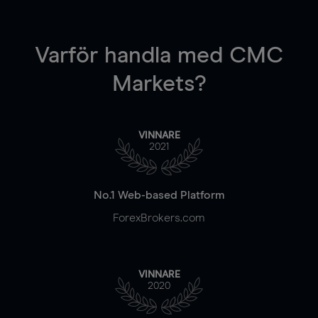
Varför handla
med CMC
Markets?
VINNARE
2021
No.1 Web-based Platform
ForexBrokers.com
VINNARE
2020