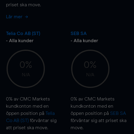
priset ska
move
.
Lär mer
Telia Co AB (ST)
SEB SA
- Alla kunder
- Alla kunder
0%
0%
N/A
N/A
0%
av CMC Markets
0%
av CMC Markets
kundkonton med en
kundkonton med en
öppen position på
Telia
öppen position på
SEB SA
Co AB (ST)
förväntar sig
förväntar sig att priset ska
att priset ska
move
.
move
.