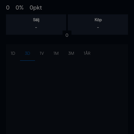
0
0%
0pkt
Sälj
Köp
-
-
0
1D
3D
1V
1M
3M
1ÅR