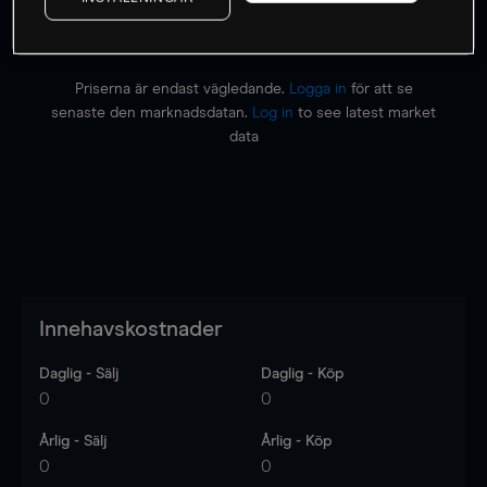
Priserna är endast vägledande.
Logga in
för att se
senaste den marknadsdatan.
Log in
to see latest market
data
Innehavskostnader
Daglig - Sälj
Daglig - Köp
0
0
Årlig - Sälj
Årlig - Köp
0
0