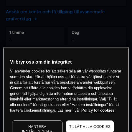
Ansök om konto och få tillgång till avancerade
grafverktyg
1 timme
Dag
-
-
7 dagar
30 dagar
Vi bryr oss om din integritet
-
-
Vi använder cookies för att säkerställa att vår webbplats fungerar
som den ska. För att hjälpa oss att förbättra vår tjänst samlar vi
in data för att förstå hur våra besökare använder webbplatsen.
Genom att tillåta alla cookies kan vi förbättra din upplevelse
0
% av kunderna har en
position i detta
genom att hjälpa dig hitta information snabbare och anpassa
instrument
innehåll eller marknadsföring efter dina inställningar. Välj "Tillåt
alla cookies" för att godkänna eller "Hantera inställningar" för att
hantera cookieinställningar. Läs mer i vår
Policy för cookies
Börja handla
HANTERA
TILLÅT ALLA COOKIES
INSTÄLLNINGAR