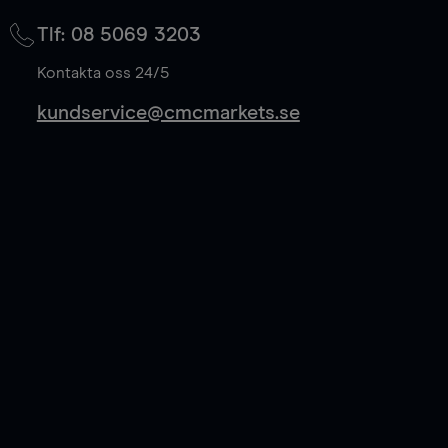
på mittkurs, och sparar 50% av spreadkostnaden.
Tlf: 08 5069 3203
Läs mer
Kontakta oss 24/5
kundservice@cmcmarkets.se