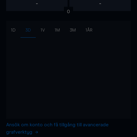
-
-
0
1D
3D
1V
1M
3M
1ÅR
Ansök om konto och få tillgång till avancerade
grafverktyg