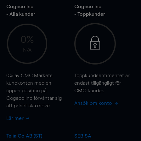
Cogeco Inc
Cogeco Inc
- Alla kunder
- Toppkunder
0%
N/A
0%
av CMC Markets
Toppkundsentimentet är
kundkonton med en
endast tillgängligt för
öppen position på
CMC-kunder.
Cogeco Inc förväntar sig
Ansök om konto
att priset ska
move
.
Lär mer
Telia Co AB (ST)
SEB SA