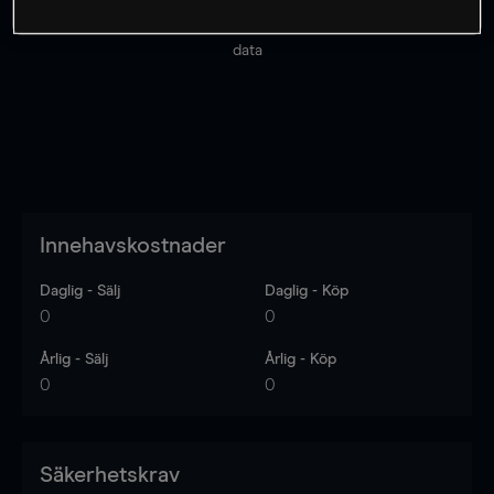
Priserna är endast vägledande.
Logga in
för att se
senaste den marknadsdatan.
Log in
to see latest market
data
Innehavskostnader
Daglig - Sälj
Daglig - Köp
0
0
Årlig - Sälj
Årlig - Köp
0
0
Säkerhetskrav