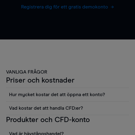
Registrera dig för ett gratis demokonto
VANLIGA FRÅGOR
Priser och kostnader
Hur mycket kostar det att öppna ett konto?
Det finns ingen kostnad för att öppna ett
Vad kostar det att handla CFD:er?
livekonto. Du kan också visa våra priser och
Det är en rad kostnader att tänka på när man
Produkter och CFD-konto
använda sådana verktyg som diagram, Reuters
handlar CFD:er, inkluderat spread,
news eller Morningstars kvantitativa
innehavskostnader (för positioner som hålls öppna
aktierapporter utan kostnad.
Vad är hävstångshandel?