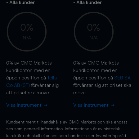
- Alla kunder
- Alla kunder
0%
0%
N/A
N/A
0%
av CMC Markets
0%
av CMC Markets
kundkonton med en
kundkonton med en
öppen position på
Telia
öppen position på
SEB SA
Co AB (ST)
förväntar sig
förväntar sig att priset ska
att priset ska
move
.
move
.
Visa instrument
Visa instrument
Kundsentiment tillhandahålls av CMC Markets och ska endast
ses som generell information. Informationen är av historisk
karaktär och skall ej anses som handels- eller investeringsråd