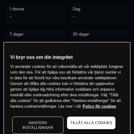
1 timme
Dag
-
-
7 dagar
30 dagar
-
-
Vi bryr oss om din integritet
Vi använder cookies för att säkerställa att vår webbplats fungerar
0
% av kunderna har en
position i detta
som den ska. För att hjälpa oss att förbättra vår tjänst samlar vi
instrument
in data för att förstå hur våra besökare använder webbplatsen.
Genom att tillåta alla cookies kan vi förbättra din upplevelse
genom att hjälpa dig hitta information snabbare och anpassa
innehåll eller marknadsföring efter dina inställningar. Välj "Tillåt
Börja handla
alla cookies" för att godkänna eller "Hantera inställningar" för att
hantera cookieinställningar. Läs mer i vår
Policy för cookies
HANTERA
TILLÅT ALLA COOKIES
INSTÄLLNINGAR