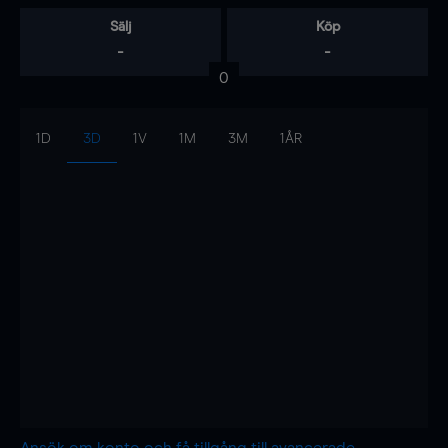
Sälj
Köp
-
-
0
1D
3D
1V
1M
3M
1ÅR