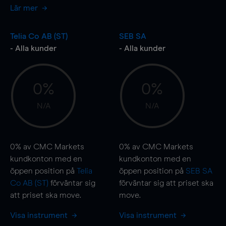
Lär mer
Telia Co AB (ST)
SEB SA
- Alla kunder
- Alla kunder
0%
0%
N/A
N/A
0%
av CMC Markets
0%
av CMC Markets
kundkonton med en
kundkonton med en
öppen position på
Telia
öppen position på
SEB SA
Co AB (ST)
förväntar sig
förväntar sig att priset ska
att priset ska
move
.
move
.
Visa instrument
Visa instrument