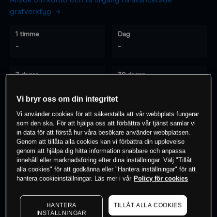
Ansök om konto och få tillgång till avancerade
grafverktyg
1 timme
Dag
-
-
7 dagar
30 dagar
-
-
Vi bryr oss om din integritet
Vi använder cookies för att säkerställa att vår webbplats fungerar
som den ska. För att hjälpa oss att förbättra vår tjänst samlar vi
0
% av kunderna har en
position i detta
in data för att förstå hur våra besökare använder webbplatsen.
instrument
Genom att tillåta alla cookies kan vi förbättra din upplevelse
genom att hjälpa dig hitta information snabbare och anpassa
innehåll eller marknadsföring efter dina inställningar. Välj "Tillåt
alla cookies" för att godkänna eller "Hantera inställningar" för att
Börja handla
hantera cookieinställningar. Läs mer i vår
Policy för cookies
HANTERA
TILLÅT ALLA COOKIES
INSTÄLLNINGAR