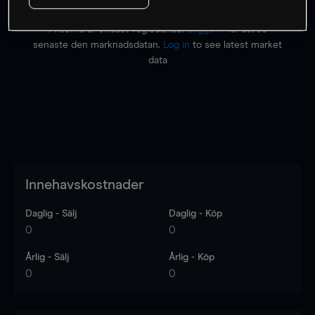
Priserna är endast vägledande.
Logga in
för att se
senaste den marknadsdatan.
Log in
to see latest market
data
Innehavskostnader
Daglig - Sälj
Daglig - Köp
0
0
Årlig - Sälj
Årlig - Köp
0
0