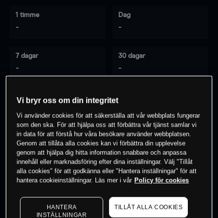
1 timme
Dag
-
-
7 dagar
30 dagar
-
-
Vi bryr oss om din integritet
0
% av kunderna har en
position i detta
Vi använder cookies för att säkerställa att vår webbplats fungerar
instrument
som den ska. För att hjälpa oss att förbättra vår tjänst samlar vi
in data för att förstå hur våra besökare använder webbplatsen.
Genom att tillåta alla cookies kan vi förbättra din upplevelse
genom att hjälpa dig hitta information snabbare och anpassa
Börja handla
innehåll eller marknadsföring efter dina inställningar. Välj "Tillåt
alla cookies" för att godkänna eller "Hantera inställningar" för att
hantera cookieinställningar. Läs mer i vår
Policy för cookies
HANTERA
TILLÅT ALLA COOKIES
INSTÄLLNINGAR