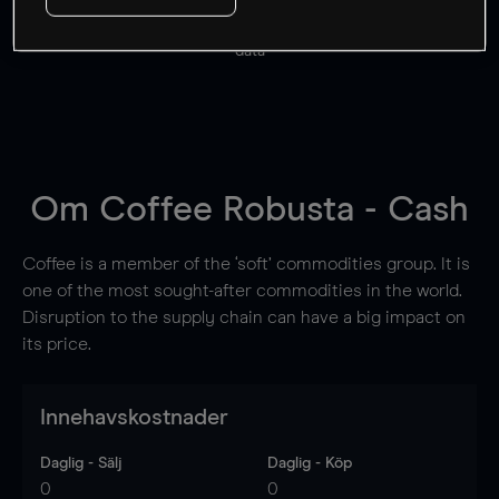
Priserna är endast vägledande.
Logga in
för att se
senaste den marknadsdatan.
Log in
to see latest market
data
Om
Coffee Robusta - Cash
Coffee is a member of the ‘soft’ commodities group. It is
one of the most sought-after commodities in the world.
Disruption to the supply chain can have a big impact on
its price.
Innehavskostnader
Daglig - Sälj
Daglig - Köp
0
0