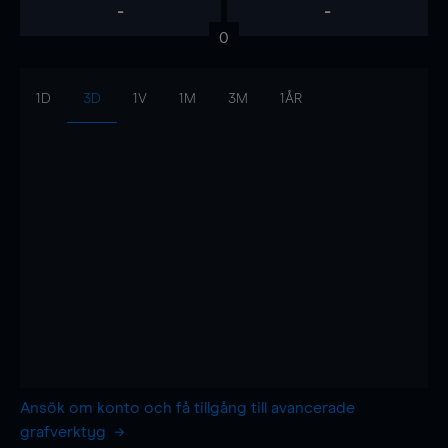
-
-
0
1D
3D
1V
1M
3M
1ÅR
Ansök om konto och få tillgång till avancerade
grafverktyg